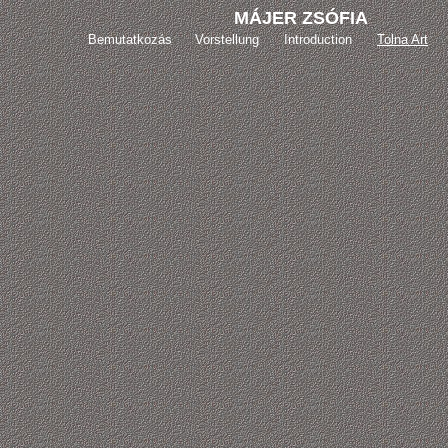
MÁJER ZSÓFIA
Bemutatkozás
Vorstellung
Introduction
Tolna Art