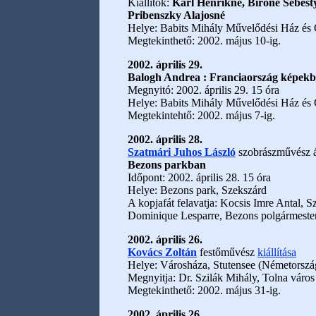
Kiállítók:
Karl Henrikné, Biróné Sebesty
Pribenszky Alajosné
Helye: Babits Mihály Művelődési Ház és
Megtekinthető: 2002. május 10-ig.
2002. április 29.
Balogh Andrea : Franciaország képek
Megnyitó: 2002. április 29. 15 óra
Helye: Babits Mihály Művelődési Ház és
Megtekintehtő: 2002. május 7-ig.
2002. április 28.
Szatmári Juhos László
szobrászművész ált
Bezons parkban
Időpont: 2002. április 28. 15 óra
Helye: Bezons park, Szekszárd
A kopjafát felavatja: Kocsis Imre Antal, 
Dominique Lesparre, Bezons polgármeste
2002. április 26.
Kovács Zoltán
festőművész
kiállítása
Helye: Városháza, Stutensee (Németorszá
Megnyitja: Dr. Szilák Mihály, Tolna város
Megtekinthető: 2002. május 31-ig.
2002. április 26.