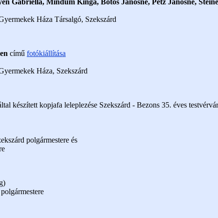
én Gabriella, Mindum Kinga, Botos Jánosné, Petz Jánosné, Steiner
 Gyermekek Háza Társalgó, Szekszárd
ben
című
fotókiállítása
 Gyermekek Háza, Szekszárd
al készített kopjafa leleplezése Szekszárd - Bezons 35. éves testvérvár
Szekszárd polgármestere és
re
g)
 polgármestere