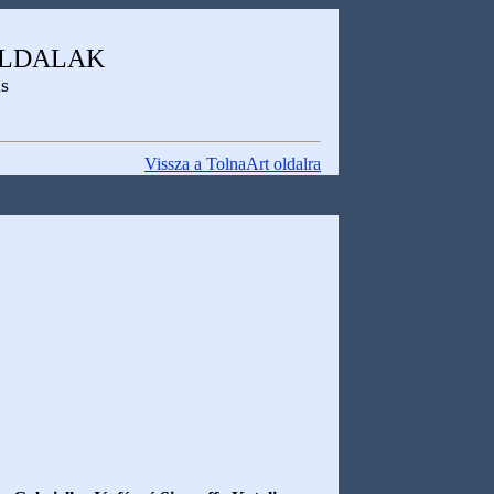
OLDALAK
is
Vissza a TolnaArt oldalra