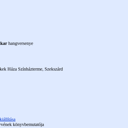
kkar
hangversenye
kek Háza Színházterme, Szekszárd
kiállítása
yvének könyvbemutatója