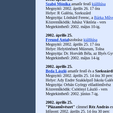
Szabó Mónika
amatőr festő
kiállítása
Megnyitó: 2002. április 26. 17 óra
Helye: R Galéria, Szekszárd
Megnyitja: Lönhárd Ferenc, a
Bárka Művé
Közreműködik: Juhász Viktória - vers
Megtekinthető: 2002. május 10-ig.
2002. április 25.
Freund Antal
szobrász
kiállítása
Megnyitó: 2002. április 25. 17 óra
Helye: Helytörténeti Múzeum, Tolna
Megnyitja: Dr. Horváth Béla, az Illyés Gy
Megtekinthető: 2002. május 14-ig
2002. április 25.
Beda László
amatőr festő és a
Szekszárd
Megnyitó: 2002. április 25. 14 óra 30 perc
Helye: Ady Endre Szakképző Iskola Galér
Megnyitja: Orbán György előadóművész
Közreműködik: Csötönyi László - vers
Megtekinthető: 2002. június 7-ig.
2002. április 25.
"Plázaművészet"
címmel
Réz András
es
Időpont: 2002. április 25. 14 óra 30 perc