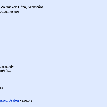
 Gyermekek Háza, Szekszárd
olgármestere
vásárhely
rténész
ása
szeti Szalon
vezetője