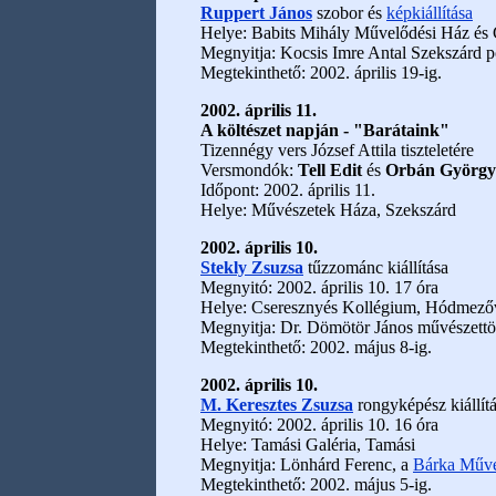
Ruppert János
szobor és
képkiállítása
Helye: Babits Mihály Művelődési Ház és
Megnyitja: Kocsis Imre Antal Szekszárd p
Megtekinthető: 2002. április 19-ig.
2002. április 11.
A költészet napján - "Barátaink"
Tizennégy vers József Attila tiszteletére
Versmondók:
Tell Edit
és
Orbán György
Időpont: 2002. április 11.
Helye: Művészetek Háza, Szekszárd
2002. április 10.
Stekly Zsuzsa
tűzzománc kiállítása
Megnyitó: 2002. április 10. 17 óra
Helye: Cseresznyés Kollégium, Hódmező
Megnyitja: Dr. Dömötör János művészettö
Megtekinthető: 2002. május 8-ig.
2002. április 10.
M. Keresztes Zsuzsa
rongyképész kiállít
Megnyitó: 2002. április 10. 16 óra
Helye: Tamási Galéria, Tamási
Megnyitja: Lönhárd Ferenc, a
Bárka Művé
Megtekinthető: 2002. május 5-ig.