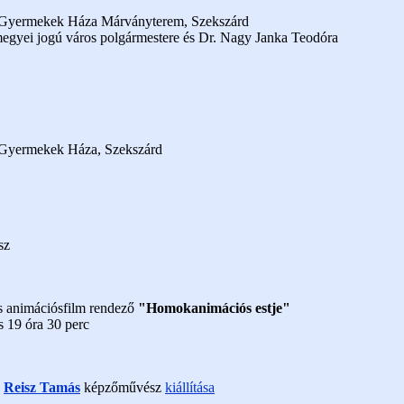
s Gyermekek Háza Márványterem, Szekszárd
megyei jogú város polgármestere és Dr. Nagy Janka Teodóra
 Gyermekek Háza, Szekszárd
sz
s animációsfilm rendező
"Homokanimációs estje"
s 19 óra 30 perc
s
Reisz Tamás
képzőművész
kiállítása