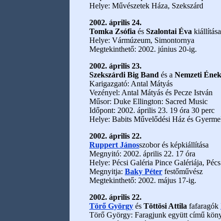
Helye: Művészetek Háza, Szekszárd
2002. április 24.
Tomka Zsófia
és
Szalontai Éva
kiállítása
Helye: Vármúzeum, Simontornya
Megtekinthető: 2002. június 20-ig.
2002. április 23.
Szekszárdi Big Band
és a
Nemzeti Éne
Karigazgató: Antal Mátyás
Vezényel: Antal Mátyás és Pecze István
Műsor: Duke Ellington: Sacred Music
Időpont: 2002. április 23. 19 óra 30 perc
Helye: Babits Művelődési Ház és Gyerme
2002. április 22.
Ruppert János
szobor és képkiállítása
Megnyitó: 2002. április 22. 17 óra
Helye: Pécsi Galéria Pince Galériája, Pécs
Megnyitja:
Baky Péter
festőművész
Megtekinthető: 2002. május 17-ig.
2002. április 22.
Törő György
és
Töttösi Attila
fafaragók
Törő György: Faragjunk együtt című kön