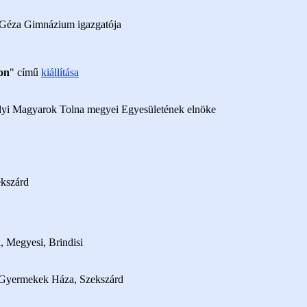
. Géza Gimnázium igazgatója
on
" című
kiállítása
élyi Magyarok Tolna megyei Egyesületének elnöke
ekszárd
, Megyesi, Brindisi
 Gyermekek Háza, Szekszárd