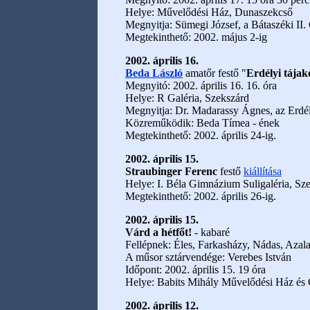
Helye: Művelődési Ház, Dunaszekcső
Megnyitja: Sümegi József, a Bátaszéki II
Megtekinthető: 2002. május 2-ig
2002. április 16.
Beda László
amatőr festő "
Erdélyi tájak
Megnyitó: 2002. április 16. 16. óra
Helye: R Galéria, Szekszárd
Megnyitja: Dr. Madarassy Ágnes, az Erd
Közreműködik: Beda Tímea - ének
Megtekinthető: 2002. április 24-ig.
2002. április 15.
Straubinger Ferenc
festő
kiállítása
Helye: I. Béla Gimnázium Suligaléria, Sz
Megtekinthető: 2002. április 26-ig.
2002. április 15.
Várd a hétfőt!
- kabaré
Fellépnek: Éles, Farkasházy, Nádas, Azala
A műsor sztárvendége: Verebes István
Időpont: 2002. április 15. 19 óra
Helye: Babits Mihály Művelődési Ház és
2002. április 12.