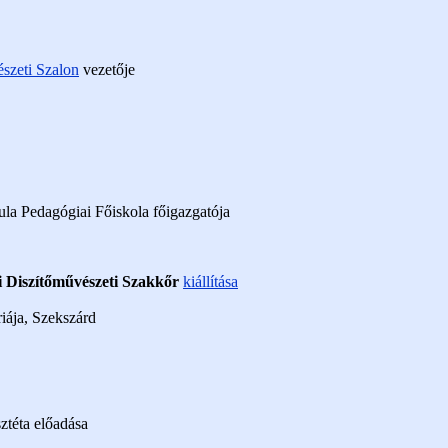
szeti Szalon
vezetője
ula Pedagógiai Főiskola főigazgatója
i Diszítőművészeti Szakkőr
kiállítása
iája, Szekszárd
ztéta előadása