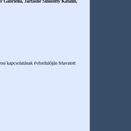
 Gabriella, Járfásné Simonffy Katalin,
osi kapcsolatának évfordulóján felavatott