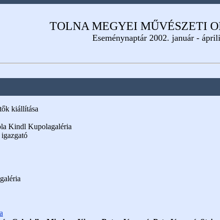
TOLNA MEGYEI MŰVÉSZETI 
Eseménynaptár 2002. január - ápril
ők kiállítása
la Kindl Kupolagaléria
 igazgató
galéria
sa