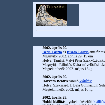
2002. április 29.
Beda László
és
Biszák László
amatőr fest
Megnyitó: 2002. április 29. 15 óra
Helye: Tamási, Vályi Péter Szakközépisko
Megnyitja: Pálinkás Klára művelődési ház
Megtekinthető: 2002. május 13-ig.
2002. április 29.
Horváth Beatrix
tanuló
kiállítása
Helye: Szekszárd, I. Béla Gimnázium Suli
Megtekinthető: 2002. május 10-ig.
2002. április 29.
Hobbi kiállítás
- gobelin készítők
kiállítá