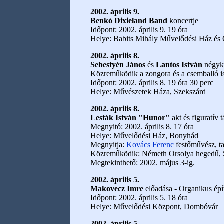
2002. április 9.
Benkó Dixieland Band
koncertje
Időpont: 2002. április 9. 19 óra
Helye: Babits Mihály Művelődési Ház és
2002. április 8.
Sebestyén János
és
Lantos István
négyke
Közreműködik a zongora és a csemballó is
Időpont: 2002. április 8. 19 óra 30 perc
Helye: Művészetek Háza, Szekszárd
2002. április 8.
Lesták István "Hunor"
akt és figuratív t
Megnyitó: 2002. április 8. 17 óra
Helye: Művelődési Ház, Bonyhád
Megnyitja:
Kovács Ferenc
festőművész, t
Közreműködik: Németh Orsolya hegedű, S
Megtekinthető: 2002. május 3-ig.
2002. április 5.
Makovecz Imre
előadása - Organikus ép
Időpont: 2002. április 5. 18 óra
Helye: Művelődési Központ, Dombóvár
2002. április 5.