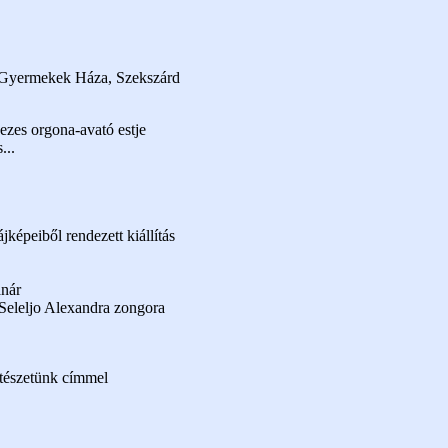
 Gyermekek Háza, Szekszárd
zes orgona-avató estje
...
ájképeiből rendezett kiállítás
anár
eleljo Alexandra zongora
ítészetünk címmel