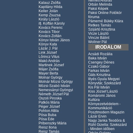
Nemes András
Kalauz Zsófia
Orbán Melinda
Kapitány Hilda
Paksi Képek
Keller Jolán
Paksi Online Fotókör
Kemp Zsuzsa
fóruma
Király László
Pámerné Bükky Klára
ifj. Koffán Károly
Retkes Tamás
Kovács Ferenc
Szijártó Krisztina
Kovács Tibor
Vicze László
Kovács Zoltán
Vincze Bálint
Könyv István János
Wollner Pál
Könyv Kata
IRODALOM
Lázár J. Pál
Link József
Acsádi Rozália
Lőrincz Vitus
Baka István
Makó András
Csengey Dénes
Martinek József
Czakó Gábor
Májer Zsófia
Farkas István
Mayer Berta
Gáts Krisztina
Molnar György
Illyés Gyula Megyei
Molnár Mózsi György
Könyvtár, Szekszárd
Mözsi-Szabó István
Kis Pál István
Nemessányi Gyöngyi
Kiss József László
Németh József
Pál
Komáromi János
Oszoli Piroska
Kultúra
Patkós Mária
Környezetvédelem -
Péger József
Kommunikáció
Pohlon Attila
Posztmodern Magazin
Pósa Buba
Lázár Ervin
Pósa Ede
Nagy Janka Teodóra &
Pribenszky Mária
Rühl Gizella: Szekszárd
Reisz Ilona
- Minden időben
Reisz Tamás