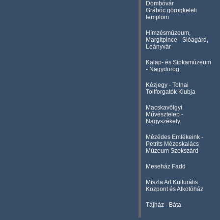
Dombóvár
Grábóc görögkeleti
templom
Hímzésmúzeum,
Margitpince - Sióagárd,
Leányvár
Kalap- és Sipkamúzeum
- Nagydorog
Kézjegy - Tolnai
Tollforgatók Klubja
Macskavölgyi
Művésztelep -
Nagyszékely
Mézédes Emlékeink -
Petrits Mézeskalács
Múzeum Szekszárd
Meseház Fadd
Miszla Art Kulturális
Központ és Alkotóház
Tájház - Báta