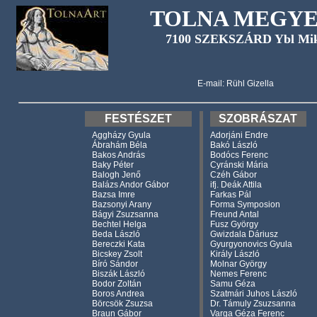
TOLNA MEGYE
7100 SZEKSZÁRD Ybl Miklós
E-mail: Rühl Gizella
FESTÉSZET
SZOBRÁSZAT
Aggházy Gyula
Adorjáni Endre
Ábrahám Béla
Bakó László
Bakos András
Bodócs Ferenc
Baky Péter
Cyránski Mária
Balogh Jenő
Czéh Gábor
Balázs Andor Gábor
ifj. Deák Attila
Bazsa Imre
Farkas Pál
Bazsonyi Arany
Forma Symposion
Bágyi Zsuzsanna
Freund Antal
Bechtel Helga
Fusz György
Beda László
Gwizdala Dáriusz
Bereczki Kata
Gyurgyonovics Gyula
Bicskey Zsolt
Király László
Bíró Sándor
Molnar György
Biszák László
Nemes Ferenc
Bodor Zoltán
Samu Géza
Boros Andrea
Szatmári Juhos László
Börcsök Zsuzsa
Dr. Támuly Zsuzsanna
Braun Gábor
Varga Géza Ferenc