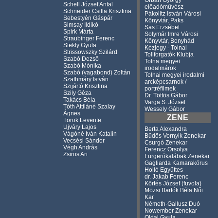
Orbán György
Schell József Antal
előadóművész
Schneider Csilla Krisztina
Pákolitz István Városi
Sebestyén Gáspár
Könyvtár, Paks
Simsay Ildikó
Sas Erzsébet
Spirk Márta
Solymár Imre Városi
Straubinger Ferenc
Könyvtár, Bonyhád
Stekly Gyula
Kézjegy - Tolnai
Strissowszky Szilárd
Tollforgatók Klubja
Szabó Dezső
Tolna megyei
Szabó Mónika
irodalmárok
Szabó (vagabond) Zoltán
Tolnai megyei irodalmi
Szathmáry István
arcképcsarnok /
Szijártó Krisztina
portréfilmek
Szily Géza
Dr. Töttös Gábor
Takács Béla
Varga S. József
Tóth Attiláné Szalay
Wessely Gábor
Ágnes
ZENE
Török Levente
Ujváry Lajos
Berta Alexandra
Vágóné Iván Katalin
Büdös Vornyik Zenekar
Vecsési Sándor
Csurgó Zenekar
Végh András
Ferencz Orsolya
Zsiros Ari
Fürgerókalábak Zenekar
Gagliarda Kamarakórus
Holló Együttes
dr. Jakab Ferenc
Körtés József (fuvola)
Mözsi Bartók Béla Női
Kar
Németh-Gallusz Duó
Nowember Zenekar
Oldal Gyula