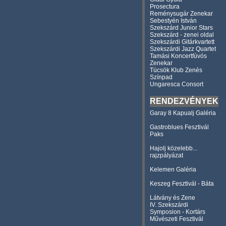
Prosectura
Reménysugár Zenekar
Sebestyén István
Szekszárd Junior Stars
Szekszárd - zenei oldal
Szekszárdi Gitárkvartett
Szekszárdi Jazz Quartet
Tamási Koncertfúvós
Zenekar
Tücsök Klub Zenés
Színpad
Ungaresca Consort
RENDEZVÉNYEK
Garay 8 Kapualj Galéria
Gastroblues Fesztivál
Paks
Hajolj közelebb...
rajzpályázat
Kelemen Galéria
Keszeg Fesztivál - Báta
Látvány és Zene
IV. Szekszárdi
Symposion - Kortárs
Művészeti Fesztivál