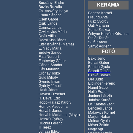
Bucsányi Endre
KERÁMIA
Buzás Rozália
Cs. Vasváry Ibolya
Bencze Kornél
Csala Sándor
Freund Antal
Cseh Gábor
Fusz György
Csiki János
Gáti Mariann
Czencz János
Kemp Zsuzsa
Czvitkovics Márta
Ódryné Horváth Krisztina
Deák Attila
Pintér Tamás
Decsi Kiss János
Sütő Károly
Elter Istvánné (Mama)
Vanyó Adrienn
E. Nagy Mária
FOTÓ
Erdélyi Sándor
Fata Norbert
Bakó Jenő
Fehérváry Gábor
Bercsi Gábor
Gábori Sándor
Bomba Gyula
Gáti Mariann
Brandt Tamás
Grónay Ildikó
Czakó Balázs
Guld Mihály
Dér Judit
Gyenis István
Elblinger Ferenc
Győrffy József
Hanol Gábor
Határ János
Holló Eszter
Havasi Erzsébet
Jantner László
H. Dévai Edit
Juhász Kornél
Hopp-Halász Károly
Dr. Kalotás Zsolt
Hornok Magdolna
Lencsés János
Horváth János
Makovics Kornél
Horváth Marianna (Maya)
Marjon Nabar
Hosszú György
Molnár Gyula
Hucker Ferenc
Móser Zoltán
Ill Teréz
Nagy Ági
Juhász Ildikó