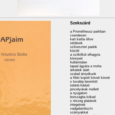
Szekszárd
a Prométheusz-parkban
csendesen
kart karba öltve
sétálunk
szilveszteri padok
között
a szökőkút elhagyta
könnyeit
hullámtalan
tapad ágyára a moha
árkádok alatt
szalad árnyékunk
a főtér kopott köveit követi
s tovalép beomlott
toldott-foldott
pincelyukak mellett
a nyugalom
borszagba kókad
s részeg platánok
integetnek
vadgalambszín
szárnyakkal