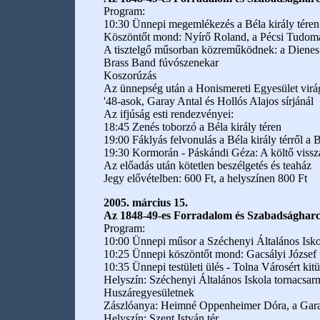
Program:
10:30 Ünnepi megemlékezés a Béla király téren
Köszöntőt mond: Nyírő Roland, a Pécsi Tudomán
A tisztelgő műsorban közreműködnek: a Dienes V
Brass Band fúvószenekar
Koszorúzás
Az ünnepség után a Honismereti Egyesület virágg
'48-asok, Garay Antal és Hollós Alajos sírjánál
Az ifjúság esti rendezvényei:
18:45 Zenés toborzó a Béla király téren
19:00 Fáklyás felvonulás a Béla király térről 
19:30 Kormorán - Páskándi Géza: A költő vissza
Az előadás után kötetlen beszélgetés és teaház
Jegy elővételben: 600 Ft, a helyszínen 800 Ft
2005. március 15.
Az 1848-49-es Forradalom és Szabadságharc
Program:
10:00 Ünnepi műsor a Széchenyi Általános Iskol
10:25 Ünnepi köszöntőt mond: Gacsályi József 
10:35 Ünnepi testületi ülés - Tolna Városért kitü
Helyszín: Széchenyi Általános Iskola tornacsa
Huszáregyesületnek
Zászlóanya: Heimné Oppenheimer Dóra, a Garay
Helyszín: Szent István tér