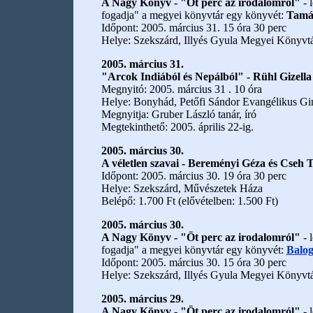
A Nagy Könyv - "Öt perc az irodalomról"
- 
fogadja" a megyei könyvtár egy könyvét:
Tamá
Időpont: 2005. március 31. 15 óra 30 perc
Helye: Szekszárd, Illyés Gyula Megyei Könyvt
2005. március 31.
"Arcok Indiából és Nepálból" - Rühl Gizella
Megnyitó: 2005. március 31 . 10 óra
Helye: Bonyhád, Petőfi Sándor Evangélikus Gim
Megnyitja: Gruber László tanár, író
Megtekinthető: 2005. április 22-ig.
2005. március 30.
A véletlen szavai - Bereményi Géza és Cseh
Időpont: 2005. március 30. 19 óra 30 perc
Helye: Szekszárd, Művészetek Háza
Belépő: 1.700 Ft (elővételben: 1.500 Ft)
2005. március 30.
A Nagy Könyv - "Öt perc az irodalomról"
- 
fogadja" a megyei könyvtár egy könyvét:
Balog
Időpont: 2005. március 30. 15 óra 30 perc
Helye: Szekszárd, Illyés Gyula Megyei Könyvt
2005. március 29.
A Nagy Könyv - "Öt perc az irodalomról"
- 