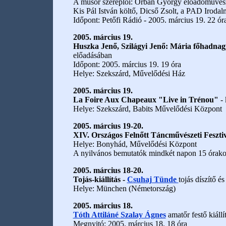
A műsor szereplői: Orbán György előadóművész (
Kis Pál István költő, Dicső Zsolt, a PAD Irodalm
Időpont: Petőfi Rádió - 2005. március 19. 22 ór
2005. március 19.
Huszka Jenő, Szilágyi Jenő: Mária főhadnag
előadásában
Időpont: 2005. március 19. 19 óra
Helye: Szekszárd, Művelődési Ház
2005. március 19.
La Foire Aux Chapeaux "Live in Trénou"
-
Helye: Szekszárd, Babits Művelődési Központ
2005. március 19-20.
XIV. Országos Felnőtt Táncművészeti Feszti
Helye: Bonyhád, Művelődési Központ
A nyilvános bemutatók mindkét napon 15 órako
2005. március 18-20.
Tojás-kiállítás -
Csuhaj Tünde
tojás díszítő é
Helye: München (Németország)
2005. március 18.
Tóth Attiláné Szalay Ágnes
amatőr festő kiállí
Megnyitó: 2005. március 18. 18 óra