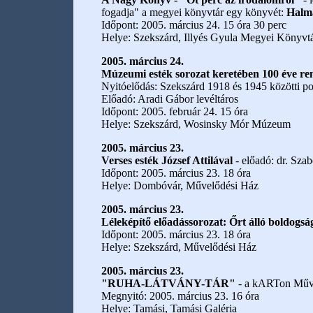
fogadja" a megyei könyvtár egy könyvét:
Halm
Időpont: 2005. március 24. 15 óra 30 perc
Helye: Szekszárd, Illyés Gyula Megyei Könyvt
2005. március 24.
Múzeumi esték sorozat keretében 100 éve ren
Nyitóelődás: Szekszárd 1918 és 1945 közötti poli
Előadó: Aradi Gábor levéltáros
Időpont: 2005. február 24. 15 óra
Helye: Szekszárd, Wosinsky Mór Múzeum
2005. március 23.
Verses esték József Attilával
- előadó: dr. Sza
Időpont: 2005. március 23. 18 óra
Helye: Dombóvár, Művelődési Ház
2005. március 23.
Léleképítő előadássorozat: Őrt álló boldogság
Időpont: 2005. március 23. 18 óra
Helye: Szekszárd, Művelődési Ház
2005. március 23.
"RUHA-LÁTVÁNY-TÁR"
- a kARTon Művés
Megnyitó: 2005. március 23. 16 óra
Helye: Tamási, Tamási Galéria