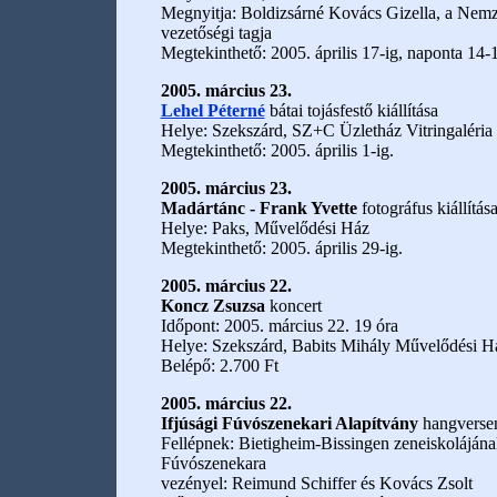
Megnyitja: Boldizsárné Kovács Gizella, a Nemze
vezetőségi tagja
Megtekinthető: 2005. április 17-ig, naponta 14-
2005. március 23.
Lehel Péterné
bátai tojásfestő kiállítása
Helye: Szekszárd, SZ+C Üzletház Vitringaléria (
Megtekinthető: 2005. április 1-ig.
2005. március 23.
Madártánc - Frank Yvette
fotográfus kiállítás
Helye: Paks, Művelődési Ház
Megtekinthető: 2005. április 29-ig.
2005. március 22.
Koncz Zsuzsa
koncert
Időpont: 2005. március 22. 19 óra
Helye: Szekszárd, Babits Mihály Művelődési H
Belépő: 2.700 Ft
2005. március 22.
Ifjúsági Fúvószenekari Alapítvány
hangverse
Fellépnek: Bietigheim-Bissingen zeneiskolájána
Fúvószenekara
vezényel: Reimund Schiffer és Kovács Zsolt