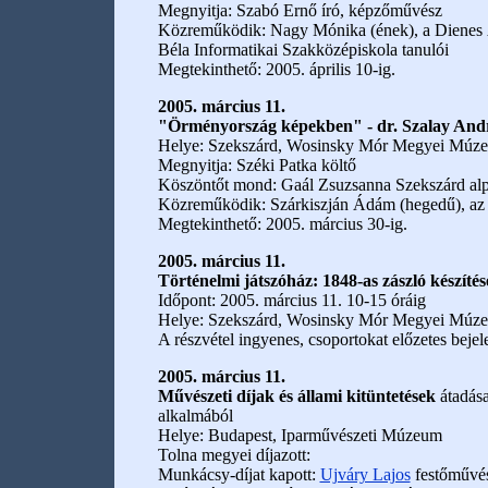
Megnyitja: Szabó Ernő író, képzőművész
Közreműködik: Nagy Mónika (ének), a Dienes Ál
Béla Informatikai Szakközépiskola tanulói
Megtekinthető: 2005. április 10-ig.
2005. március 11.
"Örményország képekben" - dr. Szalay And
Helye: Szekszárd, Wosinsky Mór Megyei Múz
Megnyitja: Széki Patka költő
Köszöntőt mond: Gaál Zsuzsanna Szekszárd alp
Közreműködik: Szárkiszján Ádám (hegedű), a
Megtekinthető: 2005. március 30-ig.
2005. március 11.
Történelmi játszóház: 1848-as zászló készítés
Időpont: 2005. március 11. 10-15 óráig
Helye: Szekszárd, Wosinsky Mór Megyei Múz
A részvétel ingyenes, csoportokat előzetes beje
2005. március 11.
Művészeti díjak és állami kitüntetések
átadása
alkalmából
Helye: Budapest, Iparművészeti Múzeum
Tolna megyei díjazott:
Munkácsy-díjat kapott:
Ujváry Lajos
festőművé