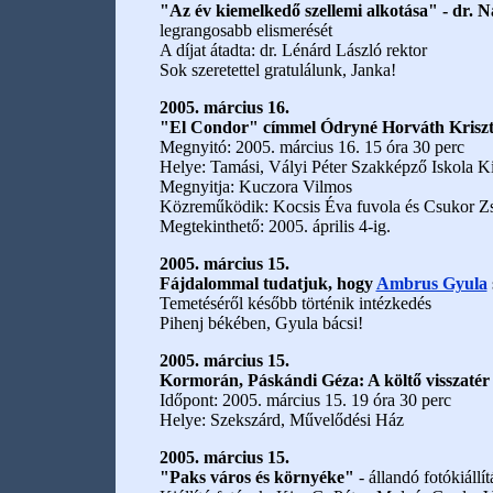
"Az év kiemelkedő szellemi alkotása" - dr.
legrangosabb elismerését
A díjat átadta: dr. Lénárd László rektor
Sok szeretettel gratulálunk, Janka!
2005. március 16.
"El Condor" címmel Ódryné Horváth Kriszt
Megnyitó: 2005. március 16. 15 óra 30 perc
Helye: Tamási, Vályi Péter Szakképző Iskola K
Megnyitja: Kuczora Vilmos
Közreműködik: Kocsis Éva fuvola és Csukor Zso
Megtekinthető: 2005. április 4-ig.
2005. március 15.
Fájdalommal tudatjuk, hogy
Ambrus Gyula
Temetéséről később történik intézkedés
Pihenj békében, Gyula bácsi!
2005. március 15.
Kormorán, Páskándi Géza: A költő visszatér
Időpont: 2005. március 15. 19 óra 30 perc
Helye: Szekszárd, Művelődési Ház
2005. március 15.
"Paks város és környéke"
- állandó fotókiállít