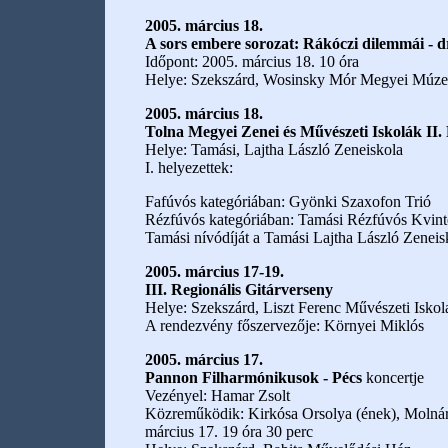
2005. március 18.
A sors embere sorozat: Rákóczi dilemmái - d
Időpont: 2005. március 18. 10 óra
Helye: Szekszárd, Wosinsky Mór Megyei Múz
2005. március 18.
Tolna Megyei Zenei és Művészeti Iskolák II.
Helye: Tamási, Lajtha László Zeneiskola
I. helyezettek:
Fafúvós kategóriában: Gyönki Szaxofon Trió
Rézfúvós kategóriában: Tamási Rézfúvós Kvint
Tamási nívódíját a Tamási Lajtha László Zeneis
2005. március 17-19.
III. Regionális Gitárverseny
Helye: Szekszárd, Liszt Ferenc Művészeti Iskol
A rendezvény főszervezője: Környei Miklós
2005. március 17.
Pannon Filharmónikusok - Pécs
koncertje
Vezényel: Hamar Zsolt
Közreműködik: Kirkósa Orsolya (ének), Molnár
március 17. 19 óra 30 perc