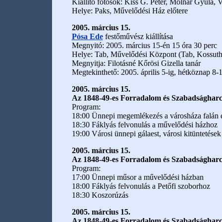
Kiállító fotósok: Kiss G. Péter, Molnár Gyula, 
Helye: Paks, Művelődési Ház előtere
2005. március 15.
Pósa Ede
festőművész kiállítása
Megnyitó: 2005. március 15-én 15 óra 30 perc
Helye: Tab, Művelődési Központ (Tab, Kossuth 
Megnyitja: Filotásné Kőrösi Gizella tanár
Megtekinthető: 2005. április 5-ig, hétköznap 8-1
2005. március 15.
Az 1848-49-es Forradalom és Szabadságharc
Program:
18:00 Ünnepi megemlékezés a városháza falán el
18:30 Fáklyás felvonulás a művelődési házhoz
19:00 Városi ünnepi gálaest, városi kitüntetések
2005. március 15.
Az 1848-49-es Forradalom és Szabadságharc
Program:
17:00 Ünnepi műsor a művelődési házban
18:00 Fáklyás felvonulás a Petőfi szoborhoz
18:30 Koszorúzás
2005. március 15.
Az 1848-49-es Forradalom és Szabadsághar