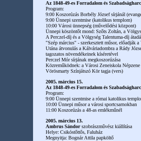
Az 1848-49-es Forradalom és Szabadsághar
Program:
9:00 Koszorúzás Borbély József sírjánál (evang
9:00 Ünnepi szentmise (katolikus templom)
10:00 Városi ünnepség (művelődési központ)
Ünnepi köszöntőt mond: Szőts Zoltán, a Völgy
A Perczel-díj és a Völgység Talentuma-díj átadá
"Szép március" - szerkesztett műsor, előadják a
Utána átvonulás a Kálváriadombra a Rády Józs
tagozatos növendékeinek kíséretével
Perczel Mór sírjának megkoszorúzása
Közreműködnek: a Városi Zeneiskola Népzene t
Vörösmarty Színjátszó Kör tagja (vers)
2005. március 15.
Az 1848-49-es Forradalom és Szabadságharc
Program:
9:00 Ünnepi szentmise a római katolikus temp
10:00 Ünnepi műsor a városi sportcsarnokban
11:00 Koszorúzás a 48-as emlékműnél
2005. március 13.
Ambrus Sándor
szobrászművész kiállítása
Helye: Csikóstőttős, Faluház
Megnyitja: Bognár Attila papköltő