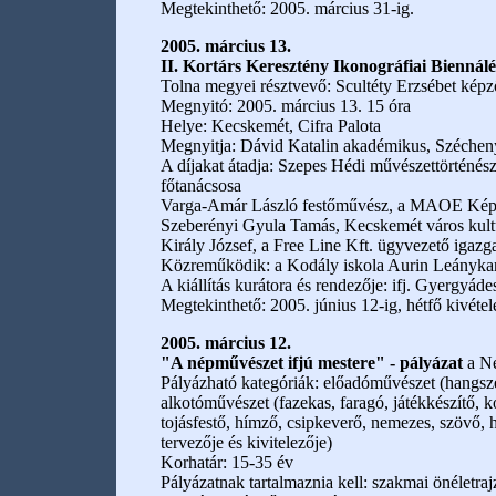
Megtekinthető: 2005. március 31-ig.
2005. március 13.
II. Kortárs Keresztény Ikonográfiai Biennál
Tolna megyei résztvevő: Scultéty Erzsébet kép
Megnyitó: 2005. március 13. 15 óra
Helye: Kecskemét, Cifra Palota
Megnyitja: Dávid Katalin akadémikus, Szécheny
A díjakat átadja: Szepes Hédi művészettörténés
főtanácsosa
Varga-Amár László festőművész, a MAOE Képz
Szeberényi Gyula Tamás, Kecskemét város kultu
Király József, a Free Line Kft. ügyvezető igazg
Közreműködik: a Kodály iskola Aurin Leánykar
A kiállítás kurátora és rendezője: ifj. Gyergyád
Megtekinthető: 2005. június 12-ig, hétfő kivétel
2005. március 12.
"A népművészet ifjú mestere" - pályázat
a Ne
Pályázható kategóriák: előadóművészet (hangsze
alkotóművészet (fazekas, faragó, játékkészítő, k
tojásfestő, hímző, csipkeverő, nemezes, szövő, 
tervezője és kivitelezője)
Korhatár: 15-35 év
Pályázatnak tartalmaznia kell: szakmai önéletraj