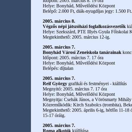
Időpont: 2005. március 8. 19 óra
Helye: Bonyhád, Művelődési Központ
Belépő: 2.000 Ft, diák-nyugdíjas jegy: 1.500 Ft.
2005. március 8.
Végzős népi játszóházi foglalkozásvezetők
kiá
Helye: Szekszárd, PTE Illyés Gyula Főiskolai K
Megtekinthető: 2005. március 12-ig.
2005. március 7.
Bonyhád Városi Zeneiskola tanárainak
konce
Időpont: 2005. március 7. 17 óra
Helye: Bonyhád, Művelődési Központ
Belépés: díjtalan
2005. március 7.
Reif György
grafikái és festményei - kiállítás
Megnyitó: 2005. március 7. 17 óra
Helye: Bonyhád, Művelődési Központ
Megnyitja: Csehák János, a Vörösmarty Mihály Á
Közreműködik: Kirch Szabolcs (trombita), Beke
Megtekinthető: 2005. április 6-ig, hétfőn 11-18
15-17 óráig.
2005. március 7.
Roma alkotók
kiállítása