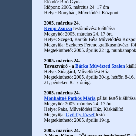
Előadó: Bíró Gyula
Időpont: 2005. március 24. 17 óra
Helye: Bonyhád, Művelődési Központ
2005. március 24.
Kemp Zsuzsa
festőművész kiállítása
Megnyitó: 2005. március 24. 17 óra
Helye: Szeged, Bartók Béla Művelődési Központ
Megnyitja: Szekeres Ferenc grafikusművész, fői
Megtekinthető: 2005. április 22-ig, munkanapok
2005. március 24.
Tavaszváró - a
Bárka Művészeti Szalon
kiállí
Helye: Sióagárd, Művelődési Ház
Megtekinthető: 2005. április 30-ig, hétfőn 8-16
21, pénteken 8-17 óráig.
2005. március 24.
Monhaltné Patkós Mária
pálfai festő kiállítása
Megnyitó: 2005. március 24. 17 óra
Helye: Paks, Művelődési Ház, Kiskiállító
Megnyitja:
Győrffy József
festő
Megtekinthető: 2005. április 19-ig.
2005. március 24.
A Nagy Könyv - "Öt perc az irodalomról"
- 