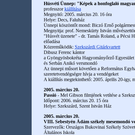
Húsvéti Ünnep: "Képek a honfoglaló magyar 
professzor
kiállítása
Megnyitó: 2005. március 20. 16 óra
Helye: Decs, Faluház
Ünnepi köszöntőt mond: Biczó Ernő polgármest
Megnyitja: prof. Nemeskürty István művészettö
"Húsvét üzenete" - dr. Tamás Roland, a Pécsi 
előadása
Közreműködik:
Szekszárdi Gitárkvartett
Dibusz Ferenc kántor
a Gyöngyösbokréta Hagyományőrző Egyesület
és Serbán Anikó versmondó
Az ünnepi műsort követően a Református Egyház
szeretetvendégségre hívja a vendégeket
A kiállítás megtekinthető: 2005. április 20-igy
2005. március 20.
Passió
- Mel Gibson filmjének vetítése a Szeks
Időpont: 2006. március 20. 15 óra
Helye: Szekszárd, Szent István Ház
2005. március 20.
VIII. Sebestyén Ádám székely mesemondó v
Szervezők: Országos Bukovinai Székely Szövets
Általános Iskola