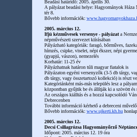
Beadási határidő: 2005. április 30.
A pályázat beadási helye: Hagyományok Háza 
tér 8.
Bővebb információk:
www.hagyomanyokhaza.
2005. március 12.
Ifjú kézművesek versenye - pályázat
a Nemzet
népművészeti szervezet kiírásában
Pályázható kategóriák: faragó, bőrműves, fazeka
hímzés, csipke, viselet, népi ékszer, népi gyerm
(gyapjú, vászon), nemezelés
Korhatár: 11-25 év
Pályázhatnak határon túli magyar fiatalok is
Pályázaton egyéni versenyzők (3-5 db tárgy, vag
db tárgy, vagy összetartozó kollekció) is részt v
Kategóriánként más-más település lesz a pály
központban gyűjtik be és állítják ki a szövött 
Az országos kiálltás és a hozzá kapcsolódó Vá
Debrecenben
További információ kérhető a debreceni művelőd
Bővebb információk:
www.ujkerti.kh.hu
honla
2005. március 12.
Decsi Csillagrózsa Hagyományőrző Néptánc
Időpont: 2005. március 12. 19 óra