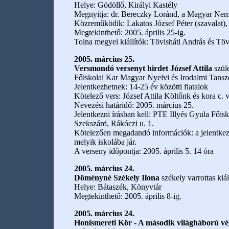
Helye: Gödöllő, Királyi Kastély
Megnyitja: dr. Bereczky Loránd, a Magyar Nemz
Közreműködik: Lakatos József Péter (szavalat)
Megtekinthető: 2005. április 25-ig.
Tolna megyei kiállítók: Tövisháti András és Töv
2005. március 25.
Versmondó versenyt hirdet József Attila
szüle
Főiskolai Kar Magyar Nyelvi és Irodalmi Tansz
Jelentkezhetnek: 14-25 év közötti fiatalok
Kötelező vers: József Attila Költőnk és kora c. v
Nevezési határidő: 2005. március 25.
Jelentkezni írásban kell: PTE Illyés Gyula Fői
Szekszárd, Rákóczi u. 1.
Kötelezően megadandó információk: a jelentkező 
melyik iskolába jár.
A verseny időpontja: 2005. április 5. 14 óra
2005. március 24.
Döményné Székely Ilona
székely varrottas kiál
Helye: Bátaszék, Könyvtár
Megtekinthető: 2005. április 8-ig.
2005. március 24.
Honismereti Kör - A második világháború vé