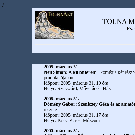
/
TOLNA M
Ese
2005. március 31.
Neil Simon: A különterem
- komédia két részb
produkciójában
Időpont: 2005. március 31. 19 óra
Helye: Szekszárd, Művelődési Ház
2005. március 31.
Dömény Gábor: Szeniczey Géza és az amatőr
részére
Időpont: 2005. március 31. 17 óra
Helye: Paks, Városi Múzeum
2005. március 31.