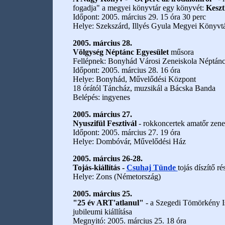
fogadja" a megyei könyvtár egy könyvét:
Keszt
Időpont: 2005. március 29. 15 óra 30 perc
Helye: Szekszárd, Illyés Gyula Megyei Könyvt
2005. március 28.
Völgység Néptánc Egyesület
műsora
Fellépnek: Bonyhád Városi Zeneiskola Néptánc 
Időpont: 2005. március 28. 16 óra
Helye: Bonyhád, Művelődési Központ
18 órától Táncház, muzsikál a Bácska Banda
Belépés: ingyenes
2005. március 27.
Nyuszifül Fesztivál
- rokkoncertek amatőr zen
Időpont: 2005. március 27. 19 óra
Helye: Dombóvár, Művelődési Ház
2005. március 26-28.
Tojás-kiállítás -
Csuhaj Tünde
tojás díszítő ré
Helye: Zons (Németország)
2005. március 25.
"25 év ART'atlanul"
- a Szegedi Tömörkény Is
jubileumi kiállítása
Megnyitó: 2005. március 25. 18 óra