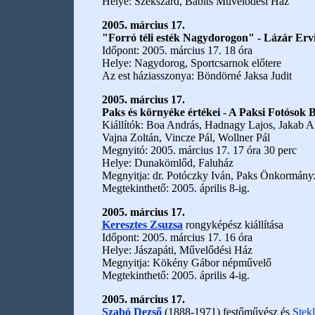
Helye: Szekszárd, Babits Művelődési Ház
2005. március 17.
"Forró téli esték Nagydorogon" - Lázár Ervin
Időpont: 2005. március 17. 18 óra
Helye: Nagydorog, Sportcsarnok előtere
Az est háziasszonya: Böndörné Jaksa Judit
2005. március 17.
Paks és környéke értékei - A Paksi Fotósok 
Kiállítók: Boa András, Hadnagy Lajos, Jakab Al
Vajna Zoltán, Vincze Pál, Wollner Pál
Megnyitó: 2005. március 17. 17 óra 30 perc
Helye: Dunakömlőd, Faluház
Megnyitja: dr. Potóczky Iván, Paks Önkormányza
Megtekinthető: 2005. április 8-ig.
2005. március 17.
Keresztes Zsuzsa
rongyképész kiállítása
Időpont: 2005. március 17. 16 óra
Helye: Jászapáti, Művelődési Ház
Megnyitja: Kökény Gábor népművelő
Megtekinthető: 2005. április 4-ig.
2005. március 17.
Szabó Dezső
(1888-1971) festőművész és
Stek