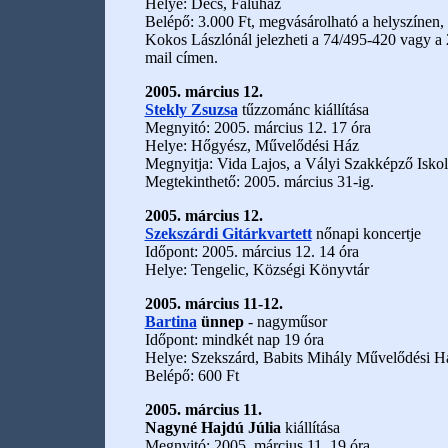
Helye: Decs, Faluház
Belépő: 3.000 Ft, megvásárolható a helyszínen, r
Kokos Lászlónál jelezheti a 74/495-420 vagy a
mail címen.
2005. március 12.
Stekly Zsuzsa
tűzzománc kiállítása
Megnyitó: 2005. március 12. 17 óra
Helye: Hőgyész, Művelődési Ház
Megnyitja: Vida Lajos, a Vályi Szakképző Iskol
Megtekinthető: 2005. március 31-ig.
2005. március 12.
Szekszárdi Gitárkvartett
nőnapi koncertje
Időpont: 2005. március 12. 14 óra
Helye: Tengelic, Községi Könyvtár
2005. március 11-12.
Bartina
ünnep
- nagyműsor
Időpont: mindkét nap 19 óra
Helye: Szekszárd, Babits Mihály Művelődési H
Belépő: 600 Ft
2005. március 11.
Nagyné Hajdú Júlia
kiállítása
Megnyitó: 2005. március 11. 19 óra