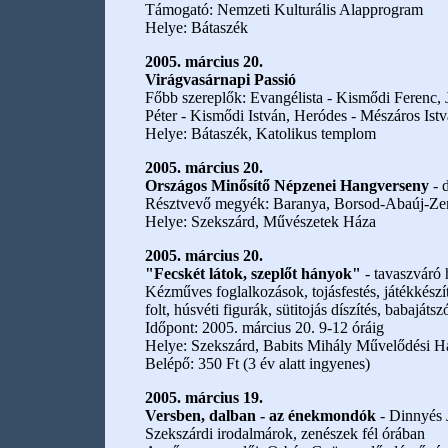
Támogató: Nemzeti Kulturális Alapprogram
Helye: Bátaszék
2005. március 20.
Virágvasárnapi Passió
Főbb szereplők: Evangélista - Kismődi Ferenc, Jé
Péter - Kismődi István, Heródes - Mészáros Ist
Helye: Bátaszék, Katolikus templom
2005. március 20.
Országos Minősítő Népzenei Hangverseny
- 
Résztvevő megyék: Baranya, Borsod-Abaúj-Zemp
Helye: Szekszárd, Művészetek Háza
2005. március 20.
"Fecskét látok, szeplőt hányok"
- tavaszváró 
Kézműves foglalkozások, tojásfestés, játékkészí
folt, húsvéti figurák, sütitojás díszítés, babaját
Időpont: 2005. március 20. 9-12 óráig
Helye: Szekszárd, Babits Mihály Művelődési H
Belépő: 350 Ft (3 év alatt ingyenes)
2005. március 19.
Versben, dalban - az énekmondók
- Dinnyés 
Szekszárdi irodalmárok, zenészek fél órában