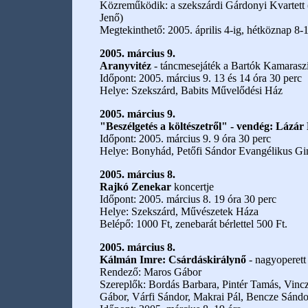
Közreműködik: a szekszárdi Gárdonyi Kvartett 
Jenő)
Megtekinthető: 2005. április 4-ig, hétköznap 8-1
2005. március 9.
Aranyvitéz
- táncmesejáték a Bartók Kamarasz
Időpont: 2005. március 9. 13 és 14 óra 30 perc
Helye: Szekszárd, Babits Művelődési Ház
2005. március 9.
"Beszélgetés a költészetről" - vendég: Lázár
Időpont: 2005. március 9. 9 óra 30 perc
Helye: Bonyhád, Petőfi Sándor Evangélikus G
2005. március 8.
Rajkó Zenekar
koncertje
Időpont: 2005. március 8. 19 óra 30 perc
Helye: Szekszárd, Művészetek Háza
Belépő: 1000 Ft, zenebarát bérlettel 500 Ft.
2005. március 8.
Kálmán Imre: Csárdáskirálynő
- nagyoperett
Rendező: Maros Gábor
Szereplők: Bordás Barbara, Pintér Tamás, Vincz
Gábor, Várfi Sándor, Makrai Pál, Bencze Sánd