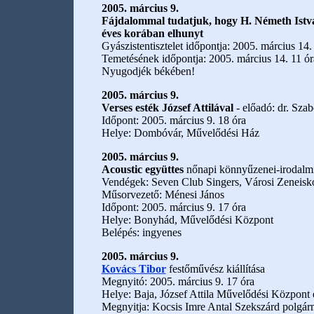
2005. március 9.
Fájdalommal tudatjuk, hogy H. Németh István
éves korában elhunyt
Gyászistentisztelet időpontja: 2005. március 14
Temetésének időpontja: 2005. március 14. 11 ór
Nyugodjék békében!
2005. március 9.
Verses esték József Attilával
- előadó: dr. Sza
Időpont: 2005. március 9. 18 óra
Helye: Dombóvár, Művelődési Ház
2005. március 9.
Acoustic együttes
nőnapi könnyűzenei-irodalm
Vendégek: Seven Club Singers, Városi Zeneisko
Műsorvezető: Ménesi János
Időpont: 2005. március 9. 17 óra
Helye: Bonyhád, Művelődési Központ
Belépés: ingyenes
2005. március 9.
Kovács Tibor
festőművész kiállítása
Megnyitó: 2005. március 9. 17 óra
Helye: Baja, József Attila Művelődési Központ é
Megnyitja: Kocsis Imre Antal Szekszárd polgár