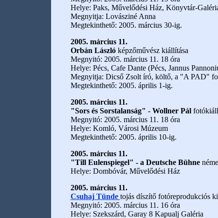
Helye: Paks, Művelődési Ház, Könyvtár-Galéri
Megnyitja: Lovásziné Anna
Megtekinthető: 2005. március 30-ig.
2005. március 11.
Orbán László
képzőművész kiállítása
Megnyitó: 2005. március 11. 18 óra
Helye: Pécs, Cafe Dante (Pécs, Jannus Pannon
Megnyitja: Dicső Zsolt író, költő, a "A PAD" fol
Megtekinthető: 2005. április 1-ig.
2005. március 11.
"Sors és Sorstalanság" - Wollner Pál
fotókiáll
Megnyitó: 2005. március 11. 18 óra
Helye: Komló, Városi Múzeum
Megtekinthető: 2005. április 10-ig.
2005. március 11.
"Till Eulenspiegel" - a Deutsche Bühne
német
Helye: Dombóvár, Művelődési Ház
2005. március 11.
Csuhaj Tünde
tojás díszítő fotóreprodukciós ki
Megnyitó: 2005. március 11. 16 óra
Helye: Szekszárd, Garay 8 Kapualj Galéria