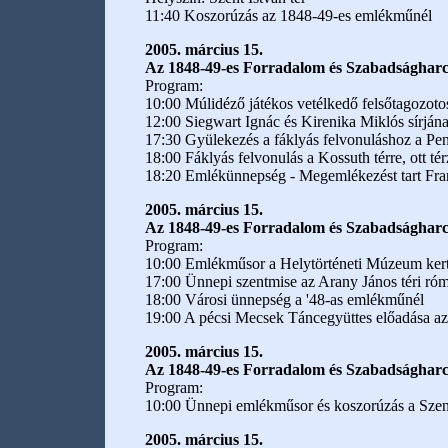
11:40 Koszorúzás az 1848-49-es emlékműnél
2005. március 15.
Az 1848-49-es Forradalom és Szabadságharc
Program:
10:00 Múlidéző játékos vetélkedő felsőtagozot
12:00 Siegwart Ignác és Kirenika Miklós sírjá
17:30 Gyülekezés a fáklyás felvonuláshoz a Pe
18:00 Fáklyás felvonulás a Kossuth térre, ott té
18:20 Emlékünnepség - Megemlékezést tart Fra
2005. március 15.
Az 1848-49-es Forradalom és Szabadsághar
Program:
10:00 Emlékműsor a Helytörténeti Múzeum ker
17:00 Ünnepi szentmise az Arany János téri ró
18:00 Városi ünnepség a '48-as emlékműnél
19:00 A pécsi Mecsek Táncegyüttes előadása a
2005. március 15.
Az 1848-49-es Forradalom és Szabadságharc
Program:
10:00 Ünnepi emlékműsor és koszorúzás a Szent
2005. március 15.