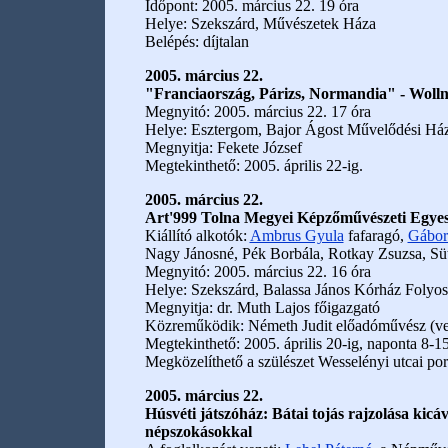
Időpont: 2005. március 22. 19 óra
Helye: Szekszárd, Művészetek Háza
Belépés: díjtalan
2005. március 22.
"Franciaország, Párizs, Normandia" - Wolln
Megnyitó: 2005. március 22. 17 óra
Helye: Esztergom, Bajor Ágost Művelődési Ház
Megnyitja: Fekete József
Megtekinthető: 2005. április 22-ig.
2005. március 22.
Art'999 Tolna Megyei Képzőművészeti Egyes
Kiállító alkotók:
Ambrus Gyula
fafaragó,
Gábor
Nagy Jánosné, Pék Borbála, Rotkay Zsuzsa, Sü
Megnyitó: 2005. március 22. 16 óra
Helye: Szekszárd, Balassa János Kórház Folyos
Megnyitja: dr. Muth Lajos főigazgató
Közreműködik: Németh Judit előadóművész (ver
Megtekinthető: 2005. április 20-ig, naponta 8-15
Megközelíthető a szülészet Wesselényi utcai port
2005. március 22.
Húsvéti játszóház: Bátai tojás rajzolása kicáv
népszokásokkal