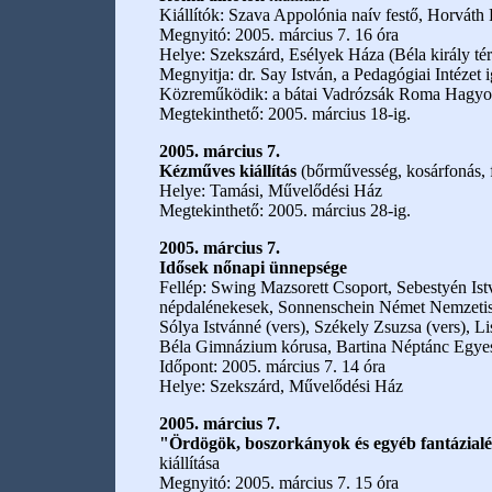
Kiállítók: Szava Appolónia naív festő, Horváth
Megnyitó: 2005. március 7. 16 óra
Helye: Szekszárd, Esélyek Háza (Béla király tér
Megnyitja: dr. Say István, a Pedagógiai Intézet 
Közreműködik: a bátai Vadrózsák Roma Hagyo
Megtekinthető: 2005. március 18-ig.
2005. március 7.
Kézműves kiállítás
(bőrművesség, kosárfonás, 
Helye: Tamási, Művelődési Ház
Megtekinthető: 2005. március 28-ig.
2005. március 7.
Idősek nőnapi ünnepsége
Fellép: Swing Mazsorett Csoport, Sebestyén Is
népdalénekesek, Sonnenschein Német Nemzetisé
Sólya Istvánné (vers), Székely Zsuzsa (vers), 
Béla Gimnázium kórusa, Bartina Néptánc Egyesü
Időpont: 2005. március 7. 14 óra
Helye: Szekszárd, Művelődési Ház
2005. március 7.
"Ördögök, boszorkányok és egyéb fantázia
kiállítása
Megnyitó: 2005. március 7. 15 óra