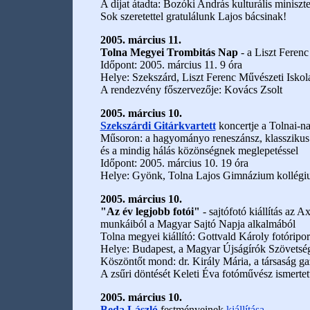
A díjat átadta: Bozóki András kulturális miniszte
Sok szeretettel gratulálunk Lajos bácsinak!
2005. március 11.
Tolna Megyei Trombitás Nap
- a Liszt Feren
Időpont: 2005. március 11. 9 óra
Helye: Szekszárd, Liszt Ferenc Művészeti Iskol
A rendezvény főszervezője: Kovács Zsolt
2005. március 10.
Szekszárdi Gitárkvartett
koncertje a Tolnai-n
Műsoron: a hagyományo reneszánsz, klasszikus
és a mindig hálás közönségnek meglepetéssel
Időpont: 2005. március 10. 19 óra
Helye: Gyönk, Tolna Lajos Gimnázium kollég
2005. március 10.
"Az év legjobb fotói"
- sajtófotó kiállítás az 
munkáiból a Magyar Sajtó Napja alkalmából
Tolna megyei kiállító: Gottvald Károly fotóripor
Helye: Budapest, a Magyar Újságírók Szövetsé
Köszöntőt mond: dr. Király Mária, a társaság ga
A zsűri döntését Keleti Éva fotóművész ismertet
2005. március 10.
Beda László
festményeinek
kiállítása