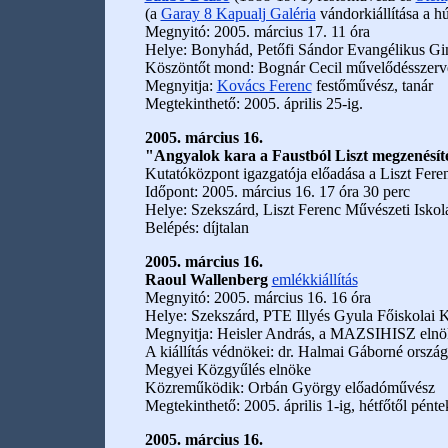
(a
Garay 8 Kapualj Galéria
vándorkiállítása a h
Megnyitó: 2005. március 17. 11 óra
Helye: Bonyhád, Petőfi Sándor Evangélikus G
Köszöntőt mond: Bognár Cecil művelődésszerv
Megnyitja:
Kovács Ferenc
festőművész, tanár
Megtekinthető: 2005. április 25-ig.
2005. március 16.
"Angyalok kara a Faustból Liszt megzenésít
Kutatóközpont igazgatója előadása a Liszt Feren
Időpont: 2005. március 16. 17 óra 30 perc
Helye: Szekszárd, Liszt Ferenc Művészeti Iskol
Belépés: díjtalan
2005. március 16.
Raoul Wallenberg
emlékkiállítás
Megnyitó: 2005. március 16. 16 óra
Helye: Szekszárd, PTE Illyés Gyula Főiskolai K
Megnyitja: Heisler András, a MAZSIHISZ elnö
A kiállítás védnökei: dr. Halmai Gáborné ország
Megyei Közgyűlés elnöke
Közreműködik: Orbán György előadóművész
Megtekinthető: 2005. április 1-ig, hétfőtől pént
2005. március 16.