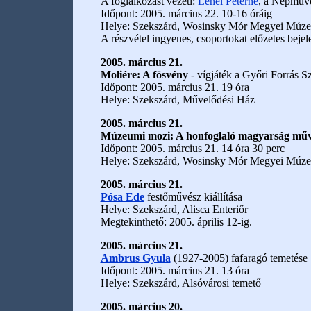
A foglalkozást vezeti:
Lehel Péterné
, a Népművé
Időpont: 2005. március 22. 10-16 óráig
Helye: Szekszárd, Wosinsky Mór Megyei Múz
A részvétel ingyenes, csoportokat előzetes beje
2005. március 21.
Moliére: A fösvény
- vígjáték a Győri Forrás S
Időpont: 2005. március 21. 19 óra
Helye: Szekszárd, Művelődési Ház
2005. március 21.
Múzeumi mozi: A honfoglaló magyarság művé
Időpont: 2005. március 21. 14 óra 30 perc
Helye: Szekszárd, Wosinsky Mór Megyei Múz
2005. március 21.
Pósa Ede
festőművész kiállítása
Helye: Szekszárd, Alisca Enteriőr
Megtekinthető: 2005. április 12-ig.
2005. március 21.
Ambrus Gyula
(1927-2005) fafaragó temetése
Időpont: 2005. március 21. 13 óra
Helye: Szekszárd, Alsóvárosi temető
2005. március 20.