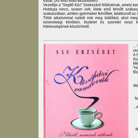
írásai. (Az első évtől kezdődően)
Vezetője a "Segítő Kéz" Szekszárd Nőklubnak, amely kari
Hobbyja nincs, sosem volt, élete első felnőtt szakasz
szakaszában, amikor gyermekei felnőttek, találkozott az írá
Több alkalommal nyitott már meg kiállítást, ahol meg
ismeretségi körében, tisztelet és szeretet veszi 
hitelességének köszönhető.
...
olv
A 
ős
Mé
"Há
fős
Má
Te
..
a