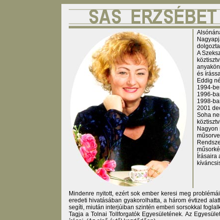
Alsónáná
Nagyapja
dolgozta
A Szeksz
köztiszt
anyaköny
és írássa
Eddig né
1994-ben
1996-ba
1998-ban
2001 dec
Soha nem
köztiszt
Nagyon s
műsorvez
Rendszer
műsorkés
Írásaira
kíváncsi
Mindenre nyitott, ezért sok ember keresi meg problémá
eredeti hivatásában gyakorolhatta, a három évtized alat
segíti, miután interjúiban szintén emberi sorsokkal foglal
Tagja a Tolnai Tollforgatók Egyesületének. Az Egyesül