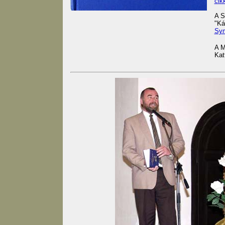
cik
A S
"Ká
Sy
A M
Kat