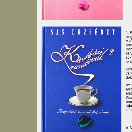
"...
meg
A v
amel
Boc
ker
sok 
leh
Kös
vár
dol
Az 
arc
éle
Kös
ben
ráj
köny
A S