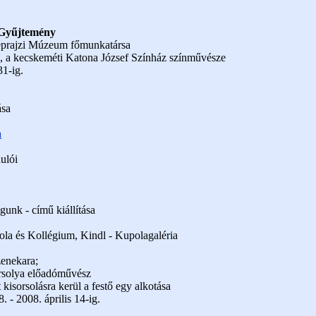
 Gyűjtemény
Néprajzi Múzeum főmunkatársa
a kecskeméti Katona József Színház színművésze
31-ig.
ása
a
ulói
gunk - című kiállítása
ola és Kollégium, Kindl - Kupolagaléria
enekara;
Orsolya előadóművész
isorsolásra kerül a festő egy alkotása
. - 2008. április 14-ig.