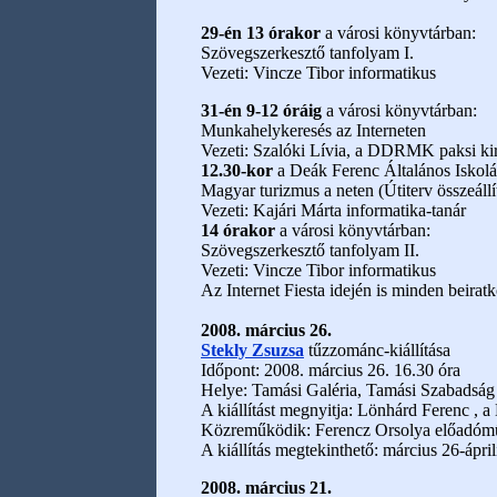
29-én 13 órakor
a városi könyvtárban:
Szövegszerkesztő tanfolyam I.
Vezeti: Vincze Tibor informatikus
31-én 9-12 óráig
a városi könyvtárban:
Munkahelykeresés az Interneten
Vezeti: Szalóki Lívia, a DDRMK paksi kir
12.30-kor
a Deák Ferenc Általános Iskol
Magyar turizmus a neten (Útiterv összeállí
Vezeti: Kajári Márta informatika-tanár
14 órakor
a városi könyvtárban:
Szövegszerkesztő tanfolyam II.
Vezeti: Vincze Tibor informatikus
Az Internet Fiesta idején is minden beirat
2008. március 26.
Stekly Zsuzsa
tűzzománc-kiállítása
Időpont: 2008. március 26. 16.30 óra
Helye: Tamási Galéria, Tamási Szabadság u
A kiállítást megnyitja: Lönhárd Ferenc , 
Közreműködik: Ferencz Orsolya előadóműv
A kiállítás megtekinthető: március 26-ápri
2008. március 21.