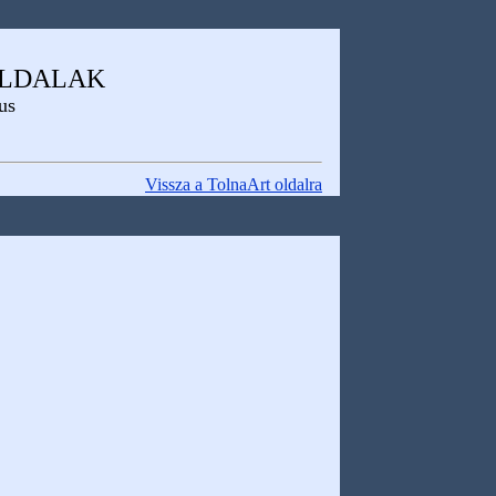
OLDALAK
us
Vissza a TolnaArt oldalra