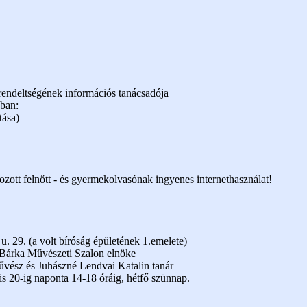
endeltségének információs tanácsadója
ában:
tása)
kozott felnőtt - és gyermekolvasónak ingyenes internethasználat!
. 29. (a volt bíróság épületének 1.emelete)
a Bárka Művészeti Szalon elnöke
ész és Juhászné Lendvai Katalin tanár
lis 20-ig naponta 14-18 óráig, hétfő szünnap.