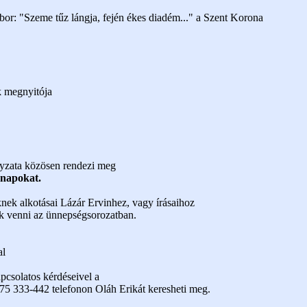
bor: "Szeme tűz lángja, fején ékes diadém..." a Szent Korona
k megnyitója
yzata közösen rendezi meg
knapokat.
nek alkotásai Lázár Ervinhez, vagy írásaihoz
k venni az ünnepségsorozatban.
al
pcsolatos kérdéseivel a
75 333-442 telefonon Oláh Erikát keresheti meg.