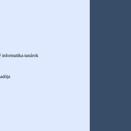
 informatika-tanárok
sadója