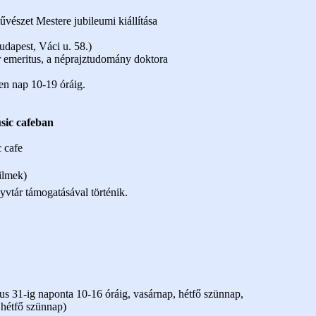
észet Mestere jubileumi kiállítása
dapest, Váci u. 58.)
r emeritus, a néprajztudomány doktora
en nap 10-19 óráig.
ic cafeban
 cafe
filmek)
yvtár támogatásával történik.
ius 31-ig naponta 10-16 óráig, vasárnap, hétfő szünnap,
, hétfő szünnap)