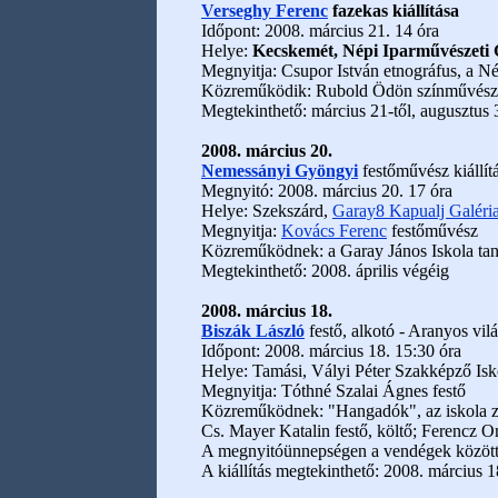
Verseghy Ferenc
fazekas kiállítása
Időpont: 2008. március 21. 14 óra
Helye:
Kecskemét, Népi Iparművészeti
Megnyitja: Csupor István etnográfus, a 
Közreműködik: Rubold Ödön színművész, 
Megtekinthető: március 21-től, augusztus 
2008. március 20.
Nemessányi Gyöngyi
festőművész kiállít
Megnyitó: 2008. március 20. 17 óra
Helye: Szekszárd,
Garay8 Kapualj Galéri
Megnyitja:
Kovács Ferenc
festőművész
Közreműködnek: a Garay János Iskola tan
Megtekinthető: 2008. április végéig
2008. március 18.
Biszák László
festő, alkotó - Aranyos vilá
Időpont: 2008. március 18. 15:30 óra
Helye: Tamási, Vályi Péter Szakképző Isk
Megnyitja: Tóthné Szalai Ágnes festő
Közreműködnek: "Hangadók", az iskola z
Cs. Mayer Katalin festő, költő; Ferencz 
A megnyitóünnepségen a vendégek között k
A kiállítás megtekinthető: 2008. március 18