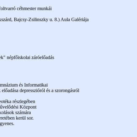
foltvarró céhmester munkái
szárd, Bajcsy-Zsilinszky u. 8.) Aula Galériája
ek" népfőiskolai záróelőadás
Gimnázium és Informatikai
 előadása depresszióról és a szorongásról
eotéka részlegében
Művelődési Központ
kolások számára
retében kerül sor.
ngyenes.