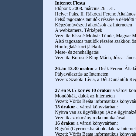
Internet Fiesta
Időpont: 2008. március 26 - 31.
Helye: Paks, II. Rákóczi Ferenc Általános
Felső tagozatos tanulók részére a délelőtti
Képzőművészeti alkotások az Interneten
A webkamera. Térképek
Vezetik: Kissné Molnár Tünde, Magyar Má
Alsó tagozatos tanulók részére szakköri ö
Honfoglaláskori játékok
Mese- és zenehallgatás
Vezetik: Borosné Ring Mária, Józsa János
26-án 12.30 órakor
a Deák Ferenc Általá
Pályaválasztás az Interneten
Vezeti: Szalóki Lívia, a Dél-Dunántúli R
27-én 9.15-kor és 10 órakor
a városi kön
Mondókák, dalok az Interneten
Vezeti: Vörös Beáta informatikus könyvtá
15 órakor
a városi könyvtárban:
Nyitva van az ügyfélkapu (Az e-ügyintézé
Vezetik az okmányiroda munkatársai
16 órakor
a városi könyvtárban:
Bigyóó (Gyermekbarát oldalak az Internet
Vezeti: Vörös Beáta informatikus könyvtá