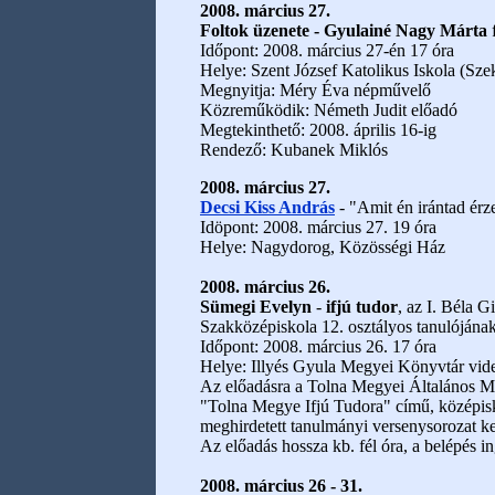
2008. március 27.
Foltok üzenete - Gyulainé Nagy Márta
Időpont: 2008. március 27-én 17 óra
Helye: Szent József Katolikus Iskola (Szek
Megnyitja: Méry Éva népművelő
Közreműködik: Németh Judit előadó
Megtekinthető: 2008. április 16-ig
Rendező: Kubanek Miklós
2008. március 27.
Decsi Kiss András
- "Amit én irántad érz
Idöpont: 2008. március 27. 19 óra
Helye: Nagydorog, Közösségi Ház
2008. március 26.
Sümegi Evelyn
-
ifjú tudor
, az I. Béla 
Szakközépiskola 12. osztályos tanulójának
Időpont: 2008. március 26. 17 óra
Helye: Illyés Gyula Megyei Könyvtár vid
Az előadásra a Tolna Megyei Általános 
"Tolna Megye Ifjú Tudora" című, középis
meghirdetett tanulmányi versenysorozat ke
Az előadás hossza kb. fél óra, a belépés i
2008. március 26 - 31.