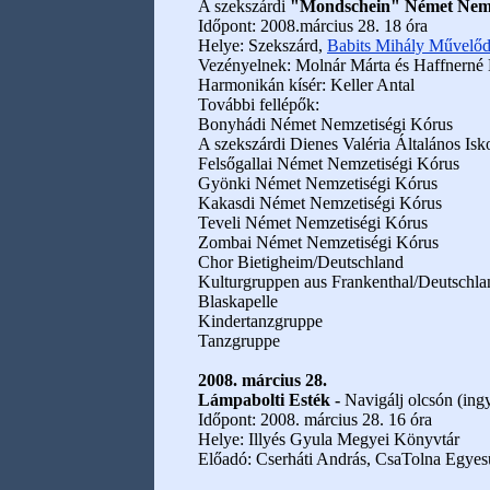
A szekszárdi
"Mondschein" Német Nemz
Időpont: 2008.március 28. 18 óra
Helye: Szekszárd,
Babits Mihály Művelőd
Vezényelnek: Molnár Márta és Haffnerné
Harmonikán kísér: Keller Antal
További fellépők:
Bonyhádi Német Nemzetiségi Kórus
A szekszárdi Dienes Valéria Általános Isk
Felsőgallai Német Nemzetiségi Kórus
Gyönki Német Nemzetiségi Kórus
Kakasdi Német Nemzetiségi Kórus
Teveli Német Nemzetiségi Kórus
Zombai Német Nemzetiségi Kórus
Chor Bietigheim/Deutschland
Kulturgruppen aus Frankenthal/Deutschla
Blaskapelle
Kindertanzgruppe
Tanzgruppe
2008. március 28.
Lámpabolti Esték -
Navigálj olcsón (ing
Időpont: 2008. március 28. 16 óra
Helye: Illyés Gyula Megyei Könyvtár
Előadó: Cserháti András, CsaTolna Egyes