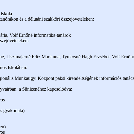
 Iskola
 tanórákon és a délutáni szakköri összejöveteleken:
ria, Volf Ernőné informatika-tanárok
sszejöveteleken:
né, Lisztmajerné Fritz Marianna, Tyukosné Hagh Erzsébet, Volf Ernőné
nos Iskolában:
egionális Munkaügyi Központ paksi kirendeltségének információs tanác
yvtárban, a Sünizenéhez kapcsolódva:
ros
s gyakorlata)
en)
ros