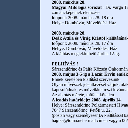
2008. március 28.
Magyar Mitológia sorozat
- Dr. Varga Ti
zománcképeinek elemzése
Időpont: 2008. március 28. 18 óra
Helye: Dombóvár, Művelődési Ház
2008. március 28.
Deák Attila és Virág Kristóf
kiállításána
Időpont: 2008. március 28. 17 óra
Hehye: Dombóvár, Művelődési Ház
A kiállítás megtekinthető április 12-ig.
FELHÍVÁS !
Sárszentlőrinc és Pálfa Község Önkormán
2008. május 3-5-ig a Lázár Ervin emlé
Ennek keretében kiállítást szervezünk.
Olyan művészek jelentkezését várjuk, akik
kapcsolódnak, és műveikkel részt kívánna
Az alkotás mérete, műfaja kötetlen.
A leadás határideje: 2008. április 14.
Helye: Sárszentlőrinc Polgármesteri Hivat
7047 Sárszentlőrinc, Petőfi u. 22.
(postán vagy személyesen)A kiállítással ka
bagika@tolna.net e-mail címen vagy a 06/