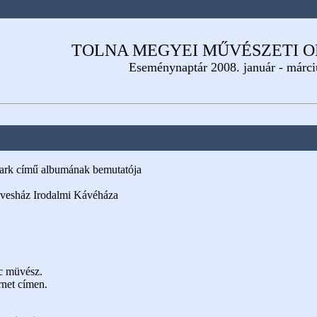
TOLNA MEGYEI MŰVÉSZETI 
Eseménynaptár 2008. január - márci
rk című albumának bemutatója
yvesház Irodalmi Kávéháza
c müvész.
rnet címen.