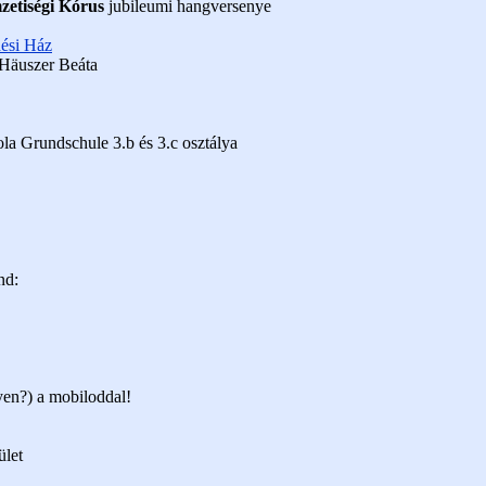
etiségi Kórus
jubileumi hangversenye
ési Ház
 Häuszer Beáta
ola Grundschule 3.b és 3.c osztálya
nd:
yen?) a mobiloddal!
ület