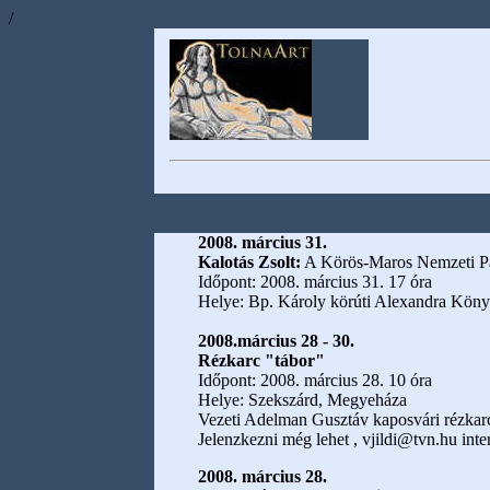
/
2008. március 31.
Kalotás Zsolt:
A Körös-Maros Nemzeti Pa
Időpont: 2008. március 31. 17 óra
Helye: Bp. Károly körúti Alexandra Kön
2008.március 28 - 30.
Rézkarc "tábor"
Időpont: 2008. március 28. 10 óra
Helye: Szekszárd, Megyeháza
Vezeti Adelman Gusztáv kaposvári rézkar
Jelenzkezni még lehet , vjildi@tvn.hu inte
2008. március 28.