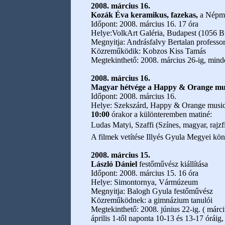
2008. március 16.
Kozák Éva keramikus, fazekas,
a Népműv
Időpont: 2008. március 16. 17 óra
Helye:VolkArt Galéria, Budapest (1056 Bu
Megnyitja: Andrásfalvy Bertalan professo
Közreműködik: Kobzos Kiss Tamás
Megtekinthető: 2008. március 26-ig, mind
2008. március 16.
Magyar hétvége a Happy & Orange mus
Időpont: 2008. március 16.
Helye: Szekszárd, Happy & Orange music
10:00
órakor a különteremben matiné:
Ludas Matyi, Szaffi (Színes, magyar, rajz
A filmek vetítése Illyés Gyula Megyei kön
2008. március 15.
László Dániel
festőművész kiállítása
Időpont: 2008. március 15. 16 óra
Helye: Simontornya, Vármúzeum
Megnyitja: Balogh Gyula festőművész
Közreműködnek: a gimnázium tanulói
Megtekinthető: 2008. június 22-ig. ( márc
április 1-től naponta 10-13 és 13-17 óráig