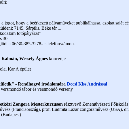
űri:
a a jogot, hogy a beérkezett pályaműveket publikálhassa, azokat saját cél
ldeni: 7145, Sárpilis, Béke tér 1.
Lakodalom fotópályázat"
s 30.
ittól a 06/30-385-3278-as telefonszámon.
i Kálmán, Wessely Ágnes
koncertje
olai Kar A épület
születik" - Rendhagyó irodalomóra
Decsi Kiss Andrással
s versmondó tábor és versmondó verseny
zetközi Zongora Mesterkurzuson
résztvevő Zeneművészeti Főiskolás
művész (Franciaország), prof. Ludmila Lazar zongoraművész (USA), 
 (Budapest)