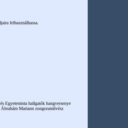
jaira felhasználhassa.
 és Egyetemista hallgatók hangversenye
dr. Ábrahám Mariann zongoraművész