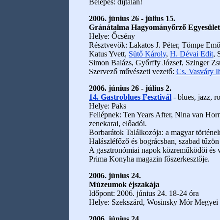
Belépés: díjtalan!
2006. június 26 - július 15.
Gránátalma Hagyományőrző Egyesület 
Helye: Őcsény
Résztvevők: Lakatos J. Péter, Tömpe Emő
Katus Yvett,
Sütő Károly
,
H. Dévai Edit
, 
Simon Balázs, Győrffy József, Szinger Zs
Szervező művészeti vezető:
Cs. Vasváry I
2006. június 26 - július 2.
14. Gastroblues Fesztivál
- blues, jazz, 
Helye: Paks
Fellépnek: Ten Years After, Nina van Hor
zenekarai, előadói.
Borbarátok Találkozója: a magyar történel
Halászléfőző és bográcsban, szabad tűzön 
A gasztronómiai napok közreműködői és v
Prima Konyha magazin főszerkesztője.
2006. június 24.
Múzeumok éjszakája
Időpont: 2006. június 24. 18-24 óra
Helye: Szekszárd, Wosinsky Mór Megyei 
2006. június 24.