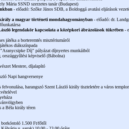
kely Mária SSND szerzetes tanár (Budapest)
inkban
- előadó: Szőke János SDB, a Boldoggá avatási eljárások veze
ló király a magyar történeti mondahagyományban
- előadó: dr. Landgr
főunkatársa
t László legendakör kapcsolata a középkori ábrázolások tükrében
- 
es játéka a borteremtés misztériumáról
játékos diákszínpada
z "Aranycsipke Díj" pályázat díjnyertes munkáiból
, országgyűlési képviselő (Bábolna)
szet Mestere, díjalapító
szló Napi hangversenye
ás felvonulása, harangszó Szent László király tiszteletére a város templ
vételével
gyeháza
Ivánvölgyben
 a Béla király téren
 borkóstoló 1.500 Ft/főtől
Kálvária u. sarok) 10.00 - 23.00 óráig