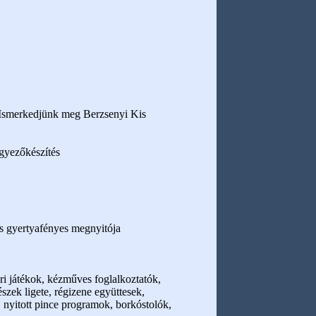
. Ismerkedjünk meg Berzsenyi Kis
egyezőkészítés
és gyertyafényes megnyitója
i játékok, kézműves foglalkoztatók,
szek ligete, régizene együttesek,
, nyitott pince programok, borkóstolók,