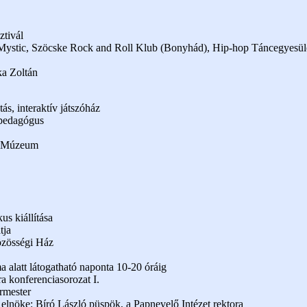
ztivál
, Mystic, Szöcske Rock and Roll Klub (Bonyhád), Hip-hop Táncegyesül
a Zoltán
s, interaktív játszóház
pedagógus
i Múzeum
us kiállítása
tja
özösségi Ház
a alatt látogatható naponta 10-20 óráig
ra konferenciasorozat I.
rmester
elnöke: Bíró László püspök, a Papnevelő Intézet rektora