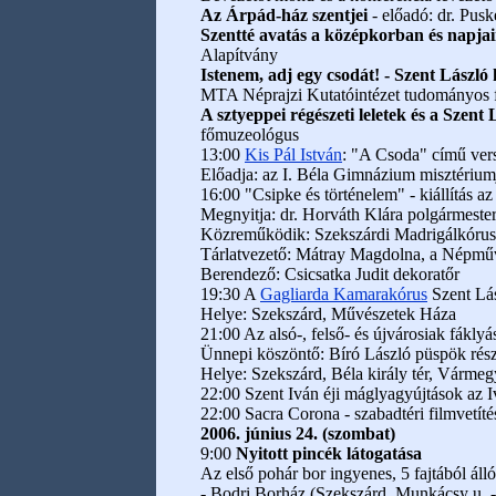
Az Árpád-ház szentjei
- előadó: dr. Pus
Szentté avatás a középkorban és napja
Alapítvány
Istenem, adj egy csodát! - Szent Lász
MTA Néprajzi Kutatóintézet tudományos 
A sztyeppei régészeti leletek és a Szen
főmuzeológus
13:00
Kis Pál István
: "A Csoda" című vers
Előadja: az I. Béla Gimnázium misztérium
16:00 "Csipke és történelem" - kiállítás a
Megnyitja: dr. Horváth Klára polgármester
Közreműködik: Szekszárdi Madrigálkórus
Tárlatvezető: Mátray Magdolna, a Népművé
Berendező: Csicsatka Judit dekoratőr
19:30 A
Gagliarda Kamarakórus
Szent Lá
Helye: Szekszárd, Művészetek Háza
21:00 Az alsó-, felső- és újvárosiak fákly
Ünnepi köszöntő: Bíró László püspök rész
Helye: Szekszárd, Béla király tér, Várme
22:00 Szent Iván éji máglyagyújtások az 
22:00 Sacra Corona - szabadtéri filmvetítés
2006. június 24. (szombat)
9:00
Nyitott pincék látogatása
Az első pohár bor ingyenes, 5 fajtából álló
- Bodri Borház (Szekszárd, Munkácsy u. - 