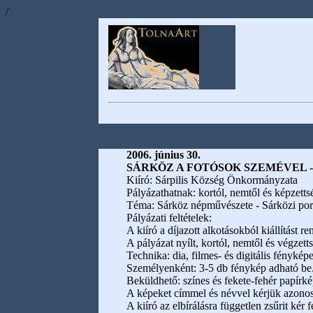
/
2006. június 30.
SÁRKÖZ A FOTÓSOK SZEMÉVEL - fo
Kiíró: Sárpilis Község Önkormányzata
Pályázathatnak: kortól, nemtől és képzettsé
Téma: Sárköz népművészete - Sárközi portr
Pályázati feltételek:
A kiíró a díjazott alkotásokból kiállítást r
A pályázat nyílt, kortól, nemtől és végzett
Technika: dia, filmes- és digitális fényké
Személyenként: 3-5 db fénykép adható be
Beküldhető: színes és fekete-fehér papí
A képeket címmel és névvel kérjük azonosít
A kiíró az elbírálásra független zsűrit kér f