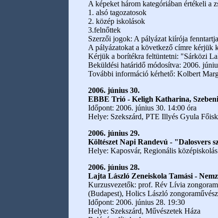
A képeket három kategóriában értékeli a zs
1. alsó tagozatosok
2. közép iskolások
3.felnőttek
Szerzői jogok: A pályázat kiírója fenntartj
A pályázatokat a következő címre kérjük kü
Kérjük a borítékra feltüntetni: "Sárközi 
Beküldési határidő módosítva: 2006. júniu
További információ kérhető: Kolbert Marg
2006. június 30.
EBBE Trió - Keligh Katharina, Szeben
Időpont: 2006. június 30. 14:00 óra
Helye: Szekszárd, PTE Illyés Gyula Főisk
2006. június 29.
Költészet Napi Randevú - "Dalosvers 
Helye: Kaposvár, Regionális középiskolá
2006. június 28.
Lajta László Zeneiskola Tamási - Nem
Kurzusvezetők: prof. Rév Lívia zongora
(Budapest), Holics László zongoraművész
Időpont: 2006. június 28. 19:30
Helye: Szekszárd, Művészetek Háza