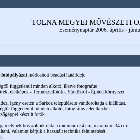
TOLNA MEGYEI MŰVÉSZETI 
Eseménynaptár 2006. április - júni
tópályázat
módosított beadási határideje
gtől függetlenül minden alkotó, illetve fotográfus
ék, életképek - Természetfotók a Sárközről - Épített környezet
endez, igény esetén a Sárköz településein vándoroltatja a kiállítást.
ségtől függetlenül minden alkotó, fotográfus jelentkezhet.
pezőgéppel készült fotók
.
rkép, melynek hosszabbik oldala minimum 24 cm, maximum 34 cm.
ani, valamint kérjük a használt technika feltüntetését.
el.