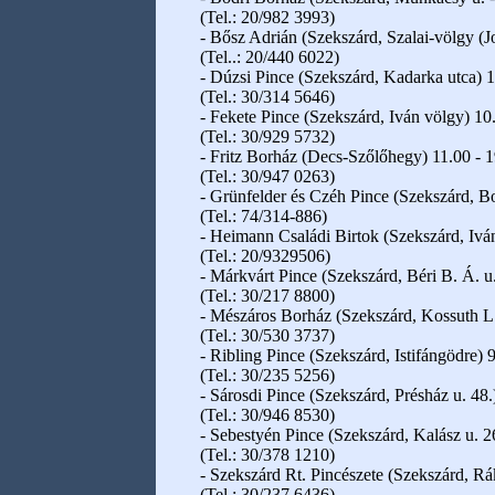
(Tel.: 20/982 3993)
- Bősz Adrián (Szekszárd, Szalai-völgy (J
(Tel..: 20/440 6022)
- Dúzsi Pince (Szekszárd, Kadarka utca) 1
(Tel.: 30/314 5646)
- Fekete Pince (Szekszárd, Iván völgy) 10
(Tel.: 30/929 5732)
- Fritz Borház (Decs-Szőlőhegy) 11.00 - 1
(Tel.: 30/947 0263)
- Grünfelder és Czéh Pince (Szekszárd, Bo
(Tel.: 74/314-886)
- Heimann Családi Birtok (Szekszárd, Iván
(Tel.: 20/9329506)
- Márkvárt Pince (Szekszárd, Béri B. Á. u.
(Tel.: 30/217 8800)
- Mészáros Borház (Szekszárd, Kossuth L. 
(Tel.: 30/530 3737)
- Ribling Pince (Szekszárd, Istifángödre) 
(Tel.: 30/235 5256)
- Sárosdi Pince (Szekszárd, Présház u. 48.
(Tel.: 30/946 8530)
- Sebestyén Pince (Szekszárd, Kalász u. 26
(Tel.: 30/378 1210)
- Szekszárd Rt. Pincészete (Szekszárd, Rá
(Tel.: 30/237 6436)