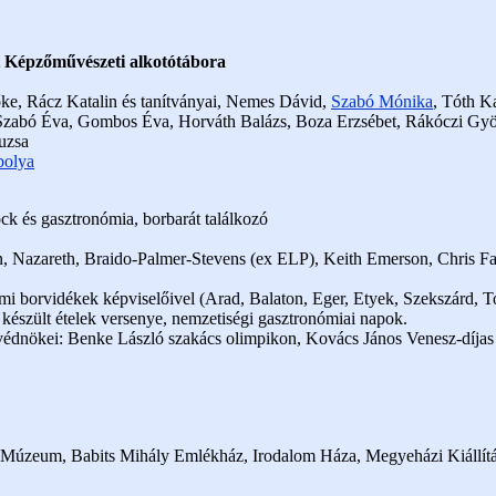
Képzőművészeti alkotótábora
ke, Rácz Katalin és tanítványai, Nemes Dávid,
Szabó Mónika
, Tóth K
Szabó Éva, Gombos Éva, Horváth Balázs, Boza Erzsébet, Rákóczi Györg
uzsa
bolya
rock és gasztronómia, borbarát találkozó
n, Nazareth, Braido-Palmer-Stevens (ex ELP), Keith Emerson, Chris Far
mi borvidékek képviselőivel (Arad, Balaton, Eger, Etyek, Szekszárd, T
készült ételek versenye, nemzetiségi gasztronómiai napok.
édnökei: Benke László szakács olimpikon, Kovács János Venesz-díjas 
Múzeum, Babits Mihály Emlékház, Irodalom Háza, Megyeházi Kiállít