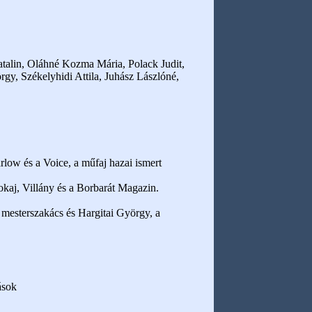
atalin, Oláhné Kozma Mária, Polack Judit,
y, Székelyhidi Attila, Juhász Lászlóné,
low és a Voice, a műfaj hazai ismert
okaj, Villány és a Borbarát Magazin.
mesterszakács és Hargitai György, a
ások