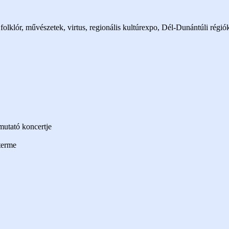
folklór, művészetek, virtus, regionális kultúrexpo, Dél-Dunántúli régiók
mutató koncertje
terme