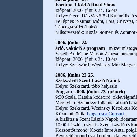
Fortuna 3 Rádió Road Show
Időpont: 2006. június 24. 16 óra
Helye: Cece, Dél-Mezőföld Kulturális Fes
Fellépnek: Szirmai Móni, Lola, Chrystal
Táncegyesület (Paks)
Műsorvezetők: Buzás Norbert és Zombork
2006. június 24.
áció, vakáció-s program
- múzeumlátogatá
Vezeti: Andrásné Marton Zsuzsa múzeum
Időpont: 2006. június 24. 10 óra
Helye: Szekszárd, Wosinsky Mór Megye
2006. június 23-25.
Szekszárdi Szent László Napok
Helye: Szekszárd, több helyszín
Program:
2006. június 23. (péntek)
9:30 Szalai Katalin kódexíró, oklevélgrafik
Megnyitja: Szemessy Julianna, alkotó bará
Helye: Szekszárd, Wosinsky Katolikus K
Közreműködik:
Ungaresca Consort
A kiállítás a Szent László Napok időtartam
10:00 László, a szent - Szent László és ko
Köszöntőt mond: Kocsis Imre Antal polgá
Bevezetőt mond és a konferencia levezető 