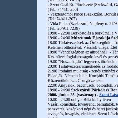
- Szent Gaál Rt. Pincészete (Szekszárd, Ga
(Tel.: 74/431-256)
- Vesztergombi Pince (Szekszárd, Borkút út
(Tel.:74/411-207)
- Vida Pince (Szekszárd, Napfény u. 27/A.
(Tel.: 20/911 7239)
10:00 - 22:00 Borkóstolás a borkútnál a
18:00 - 24:00
Múzeumok Éjszakája Sze
18:00 Tárlatvezetések az Örökségünk - To
Kelemen otthonával, Vásárok világa, Élet 
18:00 "Vendégségben az alispánnál" - Tárl
Kézműves foglalatosságok: levél és pecsét
19:00 "Nosza hajdú" fegyveres történelm
20:00 Tárlatvezetés: ismerkedés az Iroda
21:00 Irodalmi mulatság - zenés színházi es
Előadják: Németh Judit, Komjáthi Tamás 
Közreműködik: a Csurgó zenekar
22:00 Angyalok, bacchusok, bolondok. Pat
18:00 - 24:00
Szekszárdi Pörkölt és Bo
2006. június 25. (vasárnap) -
Szent Lás
10:00 - 24:00 óráig a Béla király téren
Vásári komédiák, lovagrendi bemutatók, t
pénzverés, középkori népi és harci játékok
tevegelés, lovaglás, életképek Szent Lászl