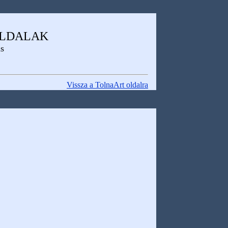
OLDALAK
us
Vissza a TolnaArt oldalra