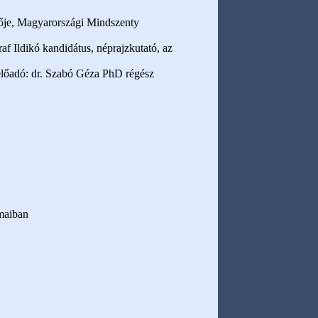
tője, Magyarországi Mindszenty
af Ildikó kandidátus, néprajzkutató, az
előadó: dr. Szabó Géza PhD régész
omaiban