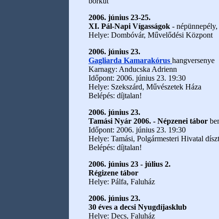
borkút
2006. június 23-25.
XI. Pál-Napi Vígasságok
- népünnepély, 
Helye: Dombóvár, Művelődési Központ
2006. június 23.
Gagliarda Kamarakórus
hangversenye
Karnagy: Anducska Adrienn
Időpont: 2006. június 23. 19:30
Helye: Szekszárd, Művészetek Háza
Belépés: díjtalan!
2006. június 23.
Tamási Nyár 2006. - Népzenei tábor
be
Időpont: 2006. június 23. 19:30
Helye: Tamási, Polgármesteri Hivatal dísz
Belépés: díjtalan!
2006. június 23 - július 2.
Régizene tábor
Helye: Pálfa, Faluház
2006. június 23.
30 éves a decsi Nyugdíjasklub
Helye: Decs, Faluház