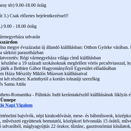
ray tér) 9.00-18.00 óráig
 3.) Csak előzetes bejelentkezéssel!!
) 9.00 - 18.00 óráig
 Vármegyeháza udvarán
kszárdon
lna megye évszázadai új állandó kiállításban: Otthon Györke várában
a sárközi parasztházban
atvezetés: Régi vármegyeháza világa című kiállításban
 készítése a 19 századi szokásoknak megfelően vörös pecsétviasszal, l
i játék a Bethlen Gábor Hagyományőrző Egyesület előadásában
lom Háza Mészöly Miklós Múzeum kiállításaival
t két részben: Karinthytól a kortárs tolnatáji szerzőkig
és Samu Attila
heto-Romantika - Pálinkás Judit kerámiakészítő kiállításának fáklyás 
r Ünnepe
zló Napi Vigalom
örténelmi bajvívók, népi kirakodóvásár, mese- és bábműsorok, középkor
, művészeti együttesek bemutatói, középkori felvonulás 15 órától, művé
ó udvarából, máglyagyújtás 22 órakor, tűztánc, gasztronómiai kínálatok