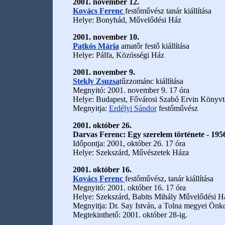
2001. november 12.
Kovács Ferenc
festőművész tanár kiállítása
Helye: Bonyhád, Művelődési Ház
2001. november 10.
Patkós Mária
amatőr festő kiállítása
Helye: Pálfa, Közösségi Ház
2001. november 9.
Stekly Zsuzsa
tűzzománc kiállítása
Megnyitó: 2001. november 9. 17 óra
Helye: Budapest, Fővárosi Szabó Ervin Könyvt
Megnyitja:
Erdélyi Sándor
festőművész
2001. október 26.
Darvas Ferenc: Egy szerelem története - 19
Időpontja: 2001, október 26. 17 óra
Helye: Szekszárd, Művészetek Háza
2001. október 16.
Kovács Ferenc
festőművész, tanár kiállítása
Megnyitó: 2001. október 16. 17 óra
Helye: Szekszárd, Babits Mihály Művelődési 
Megnyitja: Dr. Say István, a Tolna megyei Ön
Megtekinthető: 2001. október 28-ig.