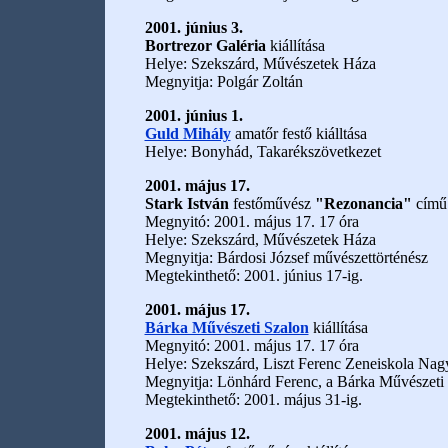
2001. június 3.
Bortrezor Galéria
kiállítása
Helye: Szekszárd, Művészetek Háza
Megnyitja: Polgár Zoltán
2001. június 1.
Guld Mihály
amatőr festő kiálltása
Helye: Bonyhád, Takarékszövetkezet
2001. május 17.
Stark István
festőművész
"Rezonancia"
című 
Megnyitó: 2001. május 17. 17 óra
Helye: Szekszárd, Művészetek Háza
Megnyitja: Bárdosi József művészettörténész
Megtekinthető: 2001. június 17-ig.
2001. május 17.
Bárka Művészeti Szalon
kiállítása
Megnyitó: 2001. május 17. 17 óra
Helye: Szekszárd, Liszt Ferenc Zeneiskola Nag
Megnyitja: Lönhárd Ferenc, a Bárka Művészeti 
Megtekinthető: 2001. május 31-ig.
2001. május 12.