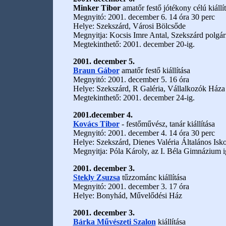
Minker Tibor
amatőr festő jótékony célú kiállí
Megnyitó: 2001. december 6. 14 óra 30 perc
Helye: Szekszárd, Városi Bölcsőde
Megnyitja: Kocsis Imre Antal, Szekszárd polgá
Megtekinthető: 2001. december 20-ig.
2001. december 5.
Braun Gábor
amatőr festő kiállítása
Megnyitó: 2001. december 5. 16 óra
Helye: Szekszárd, R Galéria, Vállalkozók Háza
Megtekinthető: 2001. december 24-ig.
2001.december 4.
Kovács Tibor
- festőművész, tanár kiállítása
Megnyitó: 2001. december 4. 14 óra 30 perc
Helye: Szekszárd, Dienes Valéria Általános Isko
Megnyitja: Póla Károly, az I. Béla Gimnázium i
2001. december 3.
Stekly Zsuzsa
tűzzománc kiállítása
Megnyitó: 2001. december 3. 17 óra
Helye: Bonyhád, Művelődési Ház
2001. december 3.
Bárka Művészeti Szalon
kiállítása