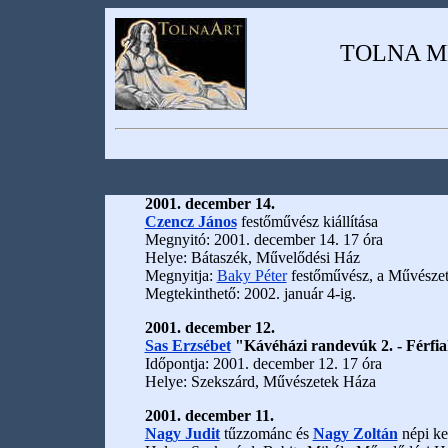
TOLNA M
2001. december 14.
Czencz János
festőművész kiállítása
Megnyitó: 2001. december 14. 17 óra
Helye: Bátaszék, Művelődési Ház
Megnyitja:
Baky Péter
festőművész, a Művészet
Megtekinthető: 2002. január 4-ig.
2001. december 12.
Sas Erzsébet
"Kávéházi randevúk 2. - Férfia
Időpontja: 2001. december 12. 17 óra
Helye: Szekszárd, Művészetek Háza
2001. december 11.
Nagy Judit
tűzzománc és
Nagy Zoltán
népi ke