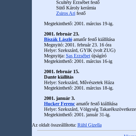
Scultéty Erzsébet festő
Sütő Károly kerámia
Zsiros Ari
festő
Megtekinthető: 2001. március 19-ig.
2001. február 23.
Biszák László
amatőr festő kiállítása
Megnyitó: 2001. február 23. 16 óra
Helye: Szekszárd, GYIK (volt ZUG)
Megnyitja:
Sas Erzsébet
újságíró
Megtekinthető: 2001. március 16-ig
2001. február 15.
Dante kiállítás
Helye: Szekszárd, Művészetek Háza
Megtekinthető: 2001. március 18-ig.
2001. január 3.
Hucker Ferenc
amatőr festő kiállítása
Helye: Szekszárd, Völgység Takarékszövetkeze
Megtekinthető: 2001. január 31-ig.
Az oldalt összeállította:
Rühl Gizella