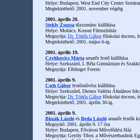
Helye: Budapest, West End City Center Semiram
Megtekinthető: 2001. november végéig
2001. április 20.
Stekly Zsuzsa
tűzzománc kiállítása
Helye: Mohács, Kossut Filmszínház
Megnyitja:
Dr. Töttős Gábor
főiskolai docens, ír
Megtekinthető: 2001. május 6-ig.
2001. április 19.
Czvitkovics Márta
amatőr festő kiállítása
Helye: Szekszárd, I. Béla Gimnázium és Szakköz
Megnyitja: Elblinger Ferenc
2001. április 9.
Cseh Gábor
festőművész kiállítása
Helye: Szekszárd, Dienes Valéria Általános Isko
Megnyitja:
Dr. Töttős Gábor
főiskolai docens, ír
Megtekinthető: 2001. április 30-ig.
2001. április 9.
Biszák László
és
Beda László
amatőr festők kiá
Megnyitó: 2001. április 9. 17 óra
Helye: Budapest, Fővárosi Művelődési Ház
Megnyitja: Geröly Tibor, a Művészetbarátok Eg