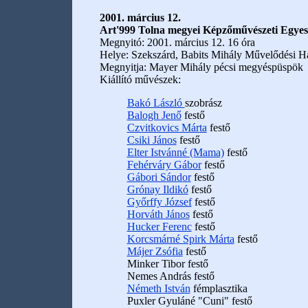
2001. március 12.
Art'999 Tolna megyei Képzőművészeti Egyes
Megnyitó: 2001. március 12. 16 óra
Helye: Szekszárd, Babits Mihály Művelődési 
Megnyitja: Mayer Mihály pécsi megyéspüspök
Kiállító művészek:
Bakó László
szobrász
Balogh Jenő
festő
Czvitkovics Márta
festő
Csiki János
festő
Elter Istvánné (Mama)
festő
Fehérváry Gábor
festő
Gábori Sándor
festő
Grónay Ildikó
festő
Győrffy József
festő
Horváth János
festő
Hucker Ferenc
festő
Korcsmárné Spirk Márta
festő
Májer Zsófia
festő
Minker Tibor festő
Nemes András festő
Németh István
fémplasztika
Puxler Gyuláné "Cuni" festő