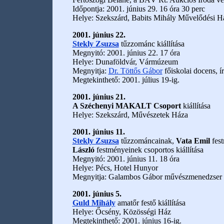
Időpontja: 2001. június 29. 16 óra 30 perc
Helye: Szekszárd, Babits Mihály Művelődési 
2001. június 22.
Stekly Zsuzsa
tűzzománc kiállítása
Megnyitó: 2001. június 22. 17 óra
Helye: Dunaföldvár, Vármúzeum
Megnyitja:
Dr. Töttős Gábor
főiskolai docens, ír
Megtekinthető: 2001. július 19-ig.
2001. június 21.
A Széchenyi MAKALT Csoport
kiállítása
Helye: Szekszárd, Művészetek Háza
2001. június 11.
Stekly Zsuzsa
tűzzománcainak,
Vata Emil
fes
László
festményeinek csoportos kiállítása
Megnyitó: 2001. június 11. 18 óra
Helye: Pécs, Hotel Hunyor
Megnyitja: Galambos Gábor művészmenedzser
2001. június 5.
Guld Mihály
amatőr festő kiállítása
Helye: Őcsény, Közösségi Ház
Megtekinthető: 2001. június 16-ig.