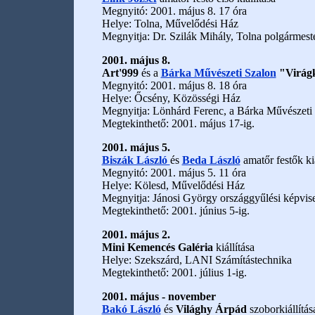
Megnyitó: 2001. május 8. 17 óra
Helye: Tolna, Művelődési Ház
Megnyitja: Dr. Szilák Mihály, Tolna polgármest
2001. május 8.
Art'999
és a
Bárka Művészeti Szalon
"Virágk
Megnyitó: 2001. május 8. 18 óra
Helye: Őcsény, Közösségi Ház
Megnyitja: Lönhárd Ferenc, a Bárka Művészeti 
Megtekinthető: 2001. május 17-ig.
2001. május 5.
Biszák László
és
Beda László
amatőr festők kiá
Megnyitó: 2001. május 5. 11 óra
Helye: Kölesd, Művelődési Ház
Megnyitja: Jánosi György országgyűlési képvis
Megtekinthető: 2001. június 5-ig.
2001. május 2.
Mini Kemencés Galéria
kiállítása
Helye: Szekszárd, LANI Számítástechnika
Megtekinthető: 2001. július 1-ig.
2001. május - november
Bakó László
és
Világhy Árpád
szoborkiállítás