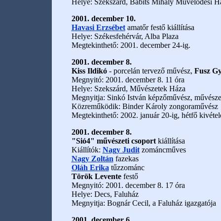
Helye: Szekszárd, Babits Mihály Művelődési 
2001. december 10.
Havasi Erzsébet
amatőr festő kiállítása
Helye: Székesfehérvár, Alba Plaza
Megtekinthető: 2001. december 24-ig.
2001. december 8.
Kiss Ildikó
- porcelán tervező művész,
Fusz G
Megnyitó: 2001. december 8. 11 óra
Helye: Szekszárd, Művészetek Háza
Megnyitja: Sinkó István képzőművész, művészet
Közreműködik: Binder Károly zongoraművész
Megtekinthető: 2002. január 20-ig, hétfő kivéte
2001. december 8.
"Sió4" művészeti csoport
kiállítása
Kiállítók:
Nagy Judit
zománcműves
Nagy Zoltán
fazekas
Oláh Erika
tűzzománc
Török Levente
festő
Megnyitó: 2001. december 8. 17 óra
Helye: Decs, Faluház
Megnyitja: Bognár Cecil, a Faluház igazgatója
2001. december 6.