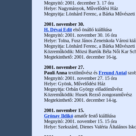
Megnyitó: 2001. december 3. 17 óra
Helye: Nagymányok, Művelődési Ház
Megnyitja: Lönhárd Ferenc, a Bárka Művészeti 
2001. november 30.
H. Dévai Edit
első önálló kiállítása
Megnyitó: 2001. november 30. 16 óra
Helye: Tolna, Fusz János Zeneiskola Városi kiál
Megnyitja: Lönhárd Ferenc, a Bárka Művészeti 
Közreműködik: Mözsi Bartók Béla Női Kar Schm
Megtekinthető: 2001. december 16-ig.
2001. november 27.
Pauli Anna
textilművész és
Freund Antal
szobr
Megnyitó: 2001. november 27. 15 óra
Helye: Gyönk, Művelődési Ház
Megnyitja: Orbán György előadóművész
Közreműködik: Husek Rezső zongoraművész
Megtekinthető: 2001. december 14-ig.
2001. november 15.
Grónay Ildikó
amatőr festő kiállítása
Megnyitó: 2001. november 15. 15 óra
Helye: Szekszárd, Dienes Valéria Általános Isk