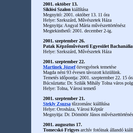
2001. október 13.
Siklósi Szalon
kiállítása
Megnyitó: 2001. október 13. 11 óra
Helye: Szekszárd, Művészetek Háza
Megnyitja: Angyal Mária művészettörténész
Megtekinthető: 2001. december 2-ig.
2001. szeptember 26.
Patak Képzőművészeti Egyesület Bachanália
Helye: Szekszárd, Művészetek Háza
2001. szeptember 22.
Martinek József
özvegyének temetése
Magda néni 93 évesen távozott közülünk.
Temetés időpontja: 2001. szeptermber 22. 15 ór
Búcsúztatta: Dr. Szilák Mihály Tolna város pol
Helye: Tolna, Városi temető
2001. szeptember 21.
Stekly Zsuzsa
tűzzománc kiállítása
Helye: Orosháza, Városi Képtár
Megnyitja: Dr. Dömötör János művészettörténé
2001. augusztus 17.
Tomecskó Frigyes
archív fotóinak állandó kiáll