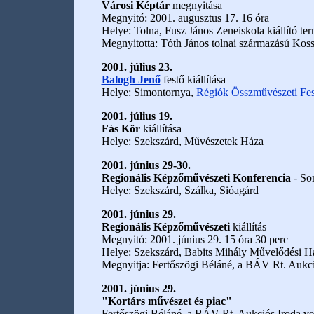
Városi Képtár
megnyitása
Megnyitó: 2001. augusztus 17. 16 óra
Helye: Tolna, Fusz János Zeneiskola kiállító te
Megnyitotta: Tóth János tolnai származású Kossu
2001. július 23.
Balogh Jenő
festő kiállítása
Helye: Simontornya,
Régiók Összművészeti Fesz
2001. július 19.
Fás Kör
kiállítása
Helye: Szekszárd, Művészetek Háza
2001. június 29-30.
Regionális Képzőművészeti Konferencia
- So
Helye: Szekszárd, Szálka, Sióagárd
2001. június 29.
Regionális Képzőművészeti
kiállítás
Megnyitó: 2001. június 29. 15 óra 30 perc
Helye: Szekszárd, Babits Mihály Művelődési 
Megnyitja: Fertőszögi Béláné, a BÁV Rt. Aukci
2001. június 29.
"Kortárs művészet és piac"
Fertőszögi Béláné, a BÁV Rt. Aukciós Iroda ve