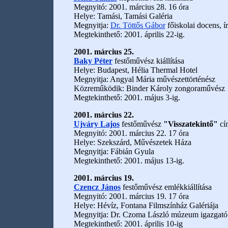
Megnyitó: 2001. március 28. 16 óra
Helye: Tamási, Tamási Galéria
Megnyitja:
Dr. Töttős Gábor
főiskolai docens, ír
Megtekinthető: 2001. április 22-ig.
2001. március 25.
Baky Péter
festőművész kiállítása
Helye: Budapest, Hélia Thermal Hotel
Megnyitja: Angyal Mária művészettörténész
Közreműködik: Binder Károly zongoraművész
Megtekinthető: 2001. május 3-ig.
2001. március 22.
Ujváry Lajos
festőművész
"Visszatekintő"
cí
Megnyitó: 2001. március 22. 17 óra
Helye: Szekszárd, Művészetek Háza
Megnyitja: Fábián Gyula
Megtekinthető: 2001. május 13-ig.
2001. március 19.
Czencz János
festőművész emlékkiállítása
Megnyitó: 2001. március 19. 17 óra
Helye: Hévíz, Fontana Filmszínház Galériája
Megnyitja: Dr. Czoma László múzeum igazgató
Megtekinthető: 2001. április 10-ig