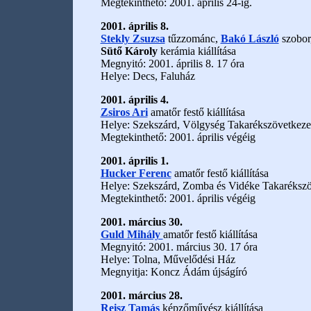
Megtekinthető: 2001. április 24-ig.
2001. április 8.
Stekly Zsuzsa
tűzzománc,
Bakó László
szobor
Sütő Károly
kerámia kiállítása
Megnyitó: 2001. április 8. 17 óra
Helye: Decs, Faluház
2001. április 4.
Zsiros Ari
amatőr festő kiállítása
Helye: Szekszárd, Völgység Takarékszövetkeze
Megtekinthető: 2001. április végéig
2001. április 1.
Hucker Ferenc
amatőr festő kiállítása
Helye: Szekszárd, Zomba és Vidéke Takarékszö
Megtekinthető: 2001. április végéig
2001. március 30.
Guld Mihály
amatőr festő kiállítása
Megnyitó: 2001. március 30. 17 óra
Helye: Tolna, Művelődési Ház
Megnyitja: Koncz Ádám újságíró
2001. március 28.
Reisz Tamás
képzőművész kiállítása