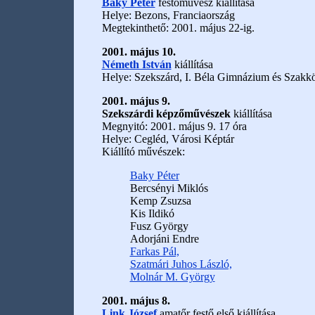
Baky Péter
festőművész kiállítása
Helye: Bezons, Franciaország
Megtekinthető: 2001. május 22-ig.
2001. május 10.
Németh István
kiállítása
Helye: Szekszárd, I. Béla Gimnázium és Szakköz
2001. május 9.
Szekszárdi képzőművészek
kiállítása
Megnyitó: 2001. május 9. 17 óra
Helye: Cegléd, Városi Képtár
Kiállító művészek:
Baky Péter
Bercsényi Miklós
Kemp Zsuzsa
Kis Ildikó
Fusz György
Adorjáni Endre
Farkas Pál,
Szatmári Juhos László,
Molnár M. György
2001. május 8.
Link József
amatőr festő első kiállítása