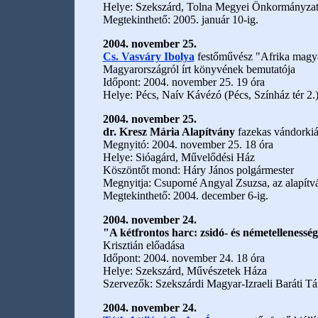
Helye: Szekszárd, Tolna Megyei Önkormányzat P
Megtekinthető: 2005. január 10-ig.
2004. november 25.
Cs. Vasváry Ibolya
festőművész "Afrika magyar
Magyarországról írt könyvének bemutatója
Időpont: 2004. november 25. 19 óra
Helye: Pécs, Naív Kávézó (Pécs, Színház tér 2.
2004. november 25.
dr. Kresz Mária Alapítvány
fazekas vándorkiál
Megnyitó: 2004. november 25. 18 óra
Helye: Sióagárd, Művelődési Ház
Köszöntőt mond: Háry János polgármester
Megnyitja: Csuporné Angyal Zsuzsa, az alapítv
Megtekinthető: 2004. december 6-ig.
2004. november 24.
"A kétfrontos harc: zsidó- és németelleness
Krisztián előadása
Időpont: 2004. november 24. 18 óra
Helye: Szekszárd, Művészetek Háza
Szervezők: Szekszárdi Magyar-Izraeli Baráti T
2004. november 24.