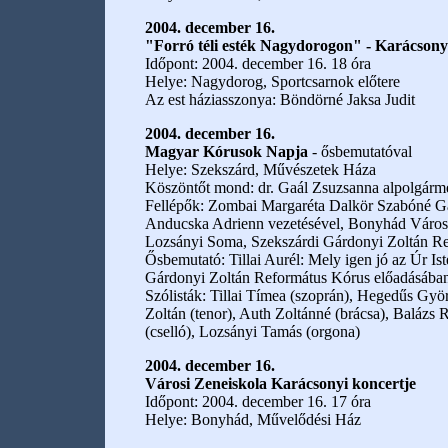
2004. december 16.
"Forró téli esték Nagydorogon" - Karácsony
Időpont: 2004. december 16. 18 óra
Helye: Nagydorog, Sportcsarnok előtere
Az est háziasszonya: Böndörné Jaksa Judit
2004. december 16.
Magyar Kórusok Napja
- ősbemutatóval
Helye: Szekszárd, Művészetek Háza
Köszöntőt mond: dr. Gaál Zsuzsanna alpolgárme
Fellépők: Zombai Margaréta Dalkör Szabóné Gá
Anducska Adrienn vezetésével, Bonyhád Városi 
Lozsányi Soma, Szekszárdi Gárdonyi Zoltán Ref
Ősbemutató: Tillai Aurél: Mely igen jó az Úr Ist
Gárdonyi Zoltán Református Kórus előadásában 
Szólisták: Tillai Tímea (szoprán), Hegedűs Gy
Zoltán (tenor), Auth Zoltánné (brácsa), Balázs
(cselló), Lozsányi Tamás (orgona)
2004. december 16.
Városi Zeneiskola Karácsonyi koncertje
Időpont: 2004. december 16. 17 óra
Helye: Bonyhád, Művelődési Ház