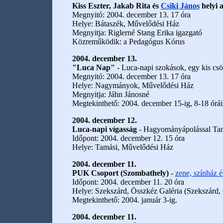
Kiss Eszter, Jakab Rita és
Csiki János
helyi 
Megnyitó: 2004. december 13. 17 óra
Helye: Bátaszék, Művelődési Ház
Megnyitja: Riglerné Stang Erika igazgató
Közreműködik: a Pedagógus Kórus
2004. december 13.
"Luca Nap"
- Luca-napi szokások, egy kis csö
Megnyitó: 2004. december 13. 17 óra
Helye: Nagymányok, Művelődési Ház
Megnyitja: Jáhn Jánosné
Megtekinthető: 2004. december 15-ig, 8-18 órái
2004. december 12.
Luca-napi vígasság
- Hagyományápolással Tamá
Időpont: 2004. december 12. 15 óra
Helye: Tamási, Művelődési Ház
2004. december 11.
PUK Csoport (Szombathely)
-
zene, színház és
Időpont: 2004. december 11. 20 óra
Helye: Szekszárd, Összkéz Galéria (Szekszárd, 
Megtekinthető: 2004. január 3-ig.
2004. december 11.