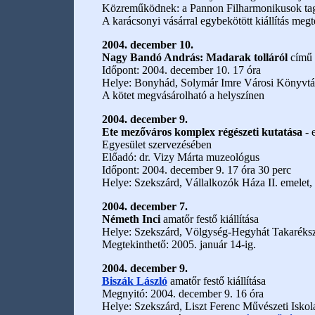
Közreműködnek: a Pannon Filharmonikusok tagja
A karácsonyi vásárral egybekötött kiállítás megt
2004. december 10.
Nagy Bandó András: Madarak tolláról
című 
Időpont: 2004. december 10. 17 óra
Helye: Bonyhád, Solymár Imre Városi Könyvtá
A kötet megvásárolható a helyszínen
2004. december 9.
Ete mezőváros komplex régészeti kutatása
- 
Egyesület szervezésében
Előadó: dr. Vizy Márta muzeológus
Időpont: 2004. december 9. 17 óra 30 perc
Helye: Szekszárd, Vállalkozók Háza II. emelet,
2004. december 7.
Németh Inci
amatőr festő kiállítása
Helye: Szekszárd, Völgység-Hegyhát Takaréks
Megtekinthető: 2005. január 14-ig.
2004. december 9.
Biszák László
amatőr festő kiállítása
Megnyitó: 2004. december 9. 16 óra
Helye: Szekszárd, Liszt Ferenc Művészeti Iskol