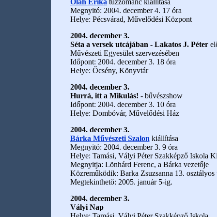
Oláh Erika
tűzzománc kiállítása
Megnyitó: 2004. december 4. 17 óra
Helye: Pécsvárad, Művelődési Központ
2004. december 3.
Séta a versek utcájában - Lakatos J. Péter
el
Művészeti Egyesület szervezésében
Időpont: 2004. december 3. 18 óra
Helye: Őcsény, Könyvtár
2004. december 3.
Hurrá, itt a Mikulás!
- bűvészshow
Időpont: 2004. december 3. 10 óra
Helye: Dombóvár, Művelődési Ház
2004. december 3.
Bárka Művészeti Szalon
kiállítása
Megnyitó: 2004. december 3. 9 óra
Helye: Tamási, Vályi Péter Szakképző Iskola K
Megnyitja: Lönhárd Ferenc, a Bárka vezetője
Közreműködik: Barka Zsuzsanna 13. osztályos t
Megtekinthető: 2005. január 5-ig.
2004. december 3.
Vályi Nap
Helye: Tamási, Vályi Péter Szakképző Iskola