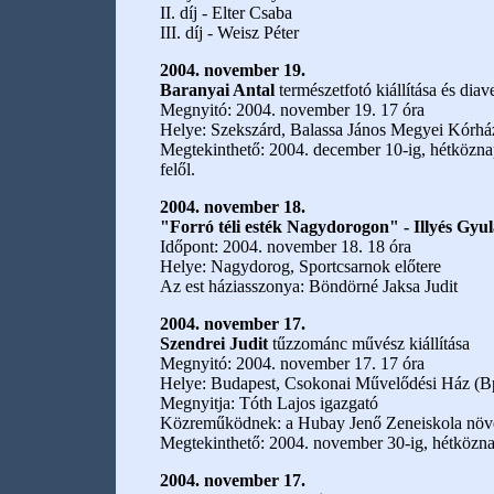
II. díj - Elter Csaba
III. díj - Weisz Péter
2004. november 19.
Baranyai Antal
természetfotó kiállítása és dia
Megnyitó: 2004. november 19. 17 óra
Helye: Szekszárd, Balassa János Megyei Kórház
Megtekinthető: 2004. december 10-ig, hétköznapo
felől.
2004. november 18.
"Forró téli esték Nagydorogon" - Illyés Gyula
Időpont: 2004. november 18. 18 óra
Helye: Nagydorog, Sportcsarnok előtere
Az est háziasszonya: Böndörné Jaksa Judit
2004. november 17.
Szendrei Judit
tűzzománc művész kiállítása
Megnyitó: 2004. november 17. 17 óra
Helye: Budapest, Csokonai Művelődési Ház (Bp
Megnyitja: Tóth Lajos igazgató
Közreműködnek: a Hubay Jenő Zeneiskola növ
Megtekinthető: 2004. november 30-ig, hétközna
2004. november 17.