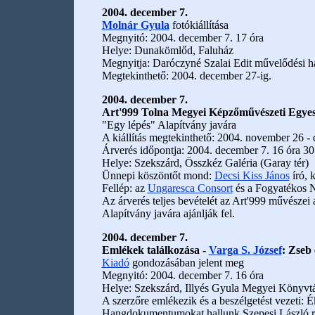
2004. december 7.
Molnár Gyula
fotókiállítása
Megnyitó: 2004. december 7. 17 óra
Helye: Dunakömlőd, Faluház
Megnyitja: Daróczyné Szalai Edit művelődési h
Megtekinthető: 2004. december 27-ig.
2004. december 7.
Art'999 Tolna Megyei Képzőművészeti Egyesü
"Egy lépés" Alapítvány javára
A kiállítás megtekinthető: 2004. november 26 -
Árverés időpontja: 2004. december 7. 16 óra 30
Helye: Szekszárd, Összkéz Galéria (Garay tér)
Ünnepi köszöntőt mond:
Decsi Kiss János
író, 
Fellép: az
Ungaresca Consort
és a Fogyatékos N
Az árverés teljes bevételét az Art'999 művészei
Alapítvány javára ajánlják fel.
2004. december 7.
Emlékek találkozása -
Varga S. József
: Zseb 
Kiadó
gondozásában jelent meg
Megnyitó: 2004. december 7. 16 óra
Helye: Szekszárd, Illyés Gyula Megyei Könyvt
A szerzőre emlékezik és a beszélgetést vezeti: É
Hangdokumentumokat hallunk Szepesi László ri