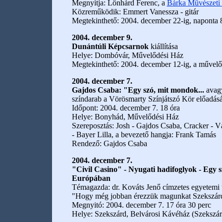
Megnyitja: Lönhárd Ferenc, a
Bárka Művészeti
Közreműködik: Emmert Vanessza - gitár
Megtekinthető: 2004. december 22-ig, naponta 8
2004. december 9.
Dunántúli Képcsarnok
kiállítása
Helye: Dombóvár, Művelődési Ház
Megtekinthető: 2004. december 12-ig, a művelődé
2004. december 7.
Gajdos Csaba: "Egy szó, mit mondok...
avagy
színdarab a Vörösmarty Színjátszó Kör előadás
Időpont: 2004. december 7. 18 óra
Helye: Bonyhád, Művelődési Ház
Szereposztás: Josh - Gajdos Csaba, Cracker - V
- Bayer Lilla, a bevezető hangja: Frank Tamás
Rendező: Gajdos Csaba
2004. december 7.
"Civil Casino" - Nyugati hadifoglyok - Egy s
Európában
Témagazda: dr. Kováts Jenő címzetes egyetemi 
"Hogy még jobban érezzük magunkat Szekszárdo
Megnyitó: 2004. december 7. 17 óra 30 perc
Helye: Szekszárd, Belvárosi Kávéház (Szekszár