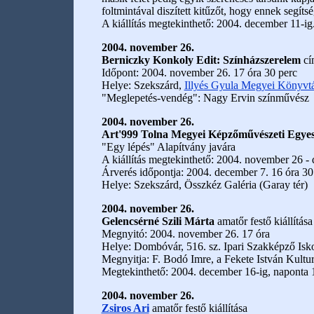
foltmintával diszített kitűzőt, hogy ennek segíts
A kiállítás megtekinthető: 2004. december 11-ig
2004. november 26.
Berniczky Konkoly Edit: Színházszerelem
cí
Időpont: 2004. november 26. 17 óra 30 perc
Helye: Szekszárd,
Illyés Gyula Megyei Könyvt
"Meglepetés-vendég": Nagy Ervin színművész
2004. november 26.
Art'999 Tolna Megyei Képzőművészeti Egyesü
"Egy lépés" Alapítvány javára
A kiállítás megtekinthető: 2004. november 26 -
Árverés időpontja: 2004. december 7. 16 óra 30
Helye: Szekszárd, Összkéz Galéria (Garay tér)
2004. november 26.
Gelencsérné Szili Márta
amatőr festő kiállítása
Megnyitó: 2004. november 26. 17 óra
Helye: Dombóvár, 516. sz. Ipari Szakképző Isk
Megnyitja: F. Bodó Imre, a Fekete István Kultur
Megtekinthető: 2004. december 16-ig, naponta 1
2004. november 26.
Zsiros Ari
amatőr festő kiállítása