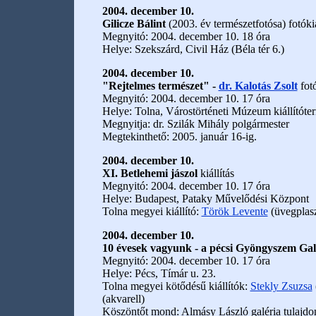
2004. december 10.
Gilicze Bálint
(2003. év természetfotósa) fotókiá
Megnyitó: 2004. december 10. 18 óra
Helye: Szekszárd, Civil Ház (Béla tér 6.)
2004. december 10.
"Rejtelmes természet" -
dr. Kalotás Zsolt
fotó
Megnyitó: 2004. december 10. 17 óra
Helye: Tolna, Várostörténeti Múzeum kiállítóte
Megnyitja: dr. Szilák Mihály polgármester
Megtekinthető: 2005. január 16-ig.
2004. december 10.
XI. Betlehemi jászol
kiállítás
Megnyitó: 2004. december 10. 17 óra
Helye: Budapest, Pataky Művelődési Központ
Tolna megyei kiállító:
Török Levente
(üvegplasz
2004. december 10.
10 évesek vagyunk - a pécsi Gyöngyszem Ga
Megnyitó: 2004. december 10. 17 óra
Helye: Pécs, Tímár u. 23.
Tolna megyei kötődésű kiállítók:
Stekly Zsuzsa
(akvarell)
Köszöntőt mond: Almásy László galéria tulajdo