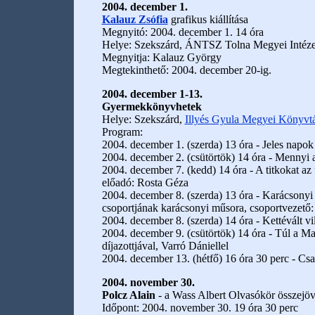
2004. december 1.
Kalauz Zsófia
grafikus kiállítása
Megnyitó: 2004. december 1. 14 óra
Helye: Szekszárd, ÁNTSZ Tolna Megyei Intézete 
Megnyitja: Kalauz György
Megtekinthető: 2004. december 20-ig.
2004. december 1-13.
Gyermekkönyvhetek
Helye: Szekszárd,
Illyés Gyula Megyei Könyvt
Program:
2004. december 1. (szerda) 13 óra - Jeles napo
2004. december 2. (csütörtök) 14 óra - Mennyi a
2004. december 7. (kedd) 14 óra - A titkokat a
előadó: Rosta Géza
2004. december 8. (szerda) 13 óra - Karácsonyi 
csoportjának karácsonyi műsora, csoportvezető: 
2004. december 8. (szerda) 14 óra - Kettévált vi
2004. december 9. (csütörtök) 14 óra - Túl a M
díjazottjával, Varró Dániellel
2004. december 13. (hétfő) 16 óra 30 perc - Cs
2004. november 30.
Polcz Alain
- a Wass Albert Olvasókör összejöv
Időpont: 2004. november 30. 19 óra 30 perc