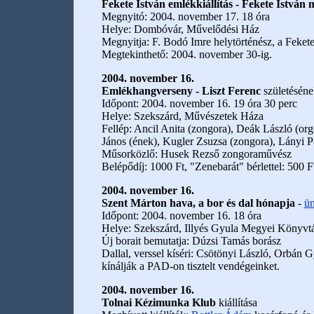
Fekete István emlékkiállítás - Fekete István
Megnyitó: 2004. november 17. 18 óra
Helye: Dombóvár, Művelődési Ház
Megnyitja: F. Bodó Imre helytörténész, a Fekete
Megtekinthető: 2004. november 30-ig.
2004. november 16.
Emlékhangverseny - Liszt Ferenc
születéséne
Időpont: 2004. november 16. 19 óra 30 perc
Helye: Szekszárd, Művészetek Háza
Fellép: Ancil Anita (zongora), Deák László (org
János (ének), Kugler Zsuzsa (zongora), Lányi P
Műsorközlő: Husek Rezső zongoraművész
Belépődíj: 1000 Ft, "Zenebarát" bérlettel: 500 F
2004. november 16.
Szent Márton hava, a bor és dal hónapja
-
ün
Időpont: 2004. november 16. 18 óra
Helye: Szekszárd, Illyés Gyula Megyei Könyvt
Új borait bemutatja: Dúzsi Tamás borász
Dallal, verssel kíséri: Csötönyi László, Orbán 
kínálják a PAD-on tisztelt vendégeinket.
2004. november 16.
Tolnai Kézimunka Klub
kiállítása