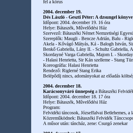
fel a kórus
2004. december 19.
Dés László - Geszti Péter: A dzsungel könyve
Időpont: 2004. december 19. 16 óra
Helye: Bátaszék, Művelődési Ház
Szervező: Bátaszéki Német Nemzetiségi Egyesü
Szereplők: Maugli - Bencze Adrián, Balu - Rigl
Akela - Kővágó Mátyás, Ká - Balogh István, Sir 
Benkő Gabriella, Lány II. - Schultz Gabriella, 
Skordayné Varga Gabriella, Majom I. - Skorday
- Halasi Henrietta, Sir Kán szelleme - Stang Tü
Koreográfia: Halasi Henrietta
Rendező: Riglerné Stang Erika
Belépődíj nincs, adományokat az előadás költsé
2004. december 18.
Karácsonyváró ünnepség
a Bátaszéki Felvidé
Időpont: 2004. december 18. 17 óra
Helye: Bátaszék, Művelődési Ház
Program:
Felvidéki táncosok, Józseffalvai Betlehemes, a
Közreműködnek: Bátaszéki Felvidék Tánccsoport 
A műsor után: táncház, zene: Csurgó zenekar