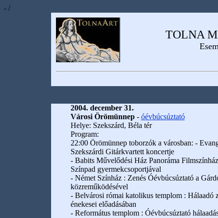
- /
TOLNA M
Esem
2004. december 31.
Városi Örömünnep
-
óévbúcsúztató
Helye: Szekszárd, Béla tér
Program:
22:00 Örömünnep toborzók a városban: - Evangél
Szekszárdi Gitárkvartett koncertje
- Babits Művelődési Ház Panoráma Filmszínháza
Színpad gyermekcsoportjával
- Német Színház : Zenés Óévbúcsúztató a Gárd
közreműködésével
- Belvárosi római katolikus templom : Hálaadó z
énekesei előadásában
- Református templom : Óévbúcsúztató hálaad