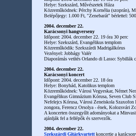
Helye: Szekszárd, Művészetek Háza
Közreműködnek: Pérchy Kornélia (szoprán), Mu
Belépőjegy: 1.000 Ft, "Zenebarát" bérlettel: 500
2004. december 22.
Karácsonyi hangverseny
Időpont: 2004. december 22. 19 óra 30 perc
Helye: Szekszárd, Evangélikus templom
Közreműködik: Szekszárdi Madrigálkórus
Vezényel: Jobbágy Valér
Diaporámás vetítés Orlando di Lasso: Sybillák 
2004. december 22.
Karácsonyi koncert
Időpont: 2004. december 22. 18 óra
Helye: Bonyhád, Katolikus templom
Közreműködnek: Városi Vegyeskar, Német Nemze
Evangélikus Gimnázium Kórusa, Seven Club Si
Nefelejcs Kórusa, Városi Zeneiskola Szaxofon Kv
zongora, Ferencz Orsolya - ének, Kolozsvári Zo
A koncerten összegyűlt adományokat a Minvasiv
ajánlják fel a fellépők és szervezők.
2004. december 22.
Szekszárdi Gitárkvartett
koncertje a karácson