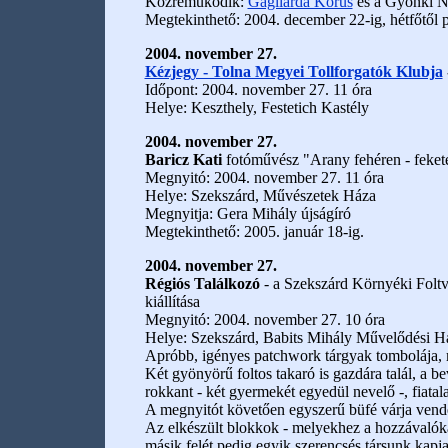
Közreműködik:
Gagliarda Kórus
és a Gyönki N
Megtekinthető: 2004. december 22-ig, hétfőtől p
2004. november 27.
Kézjegy - Tolna Megyei Tollforgatók Klubja
Időpont: 2004. november 27. 11 óra
Helye: Keszthely, Festetich Kastély
2004. november 27.
Baricz Kati
fotóművész "Arany fehéren - feketén 
Megnyitó: 2004. november 27. 11 óra
Helye: Szekszárd, Művészetek Háza
Megnyitja: Gera Mihály újságíró
Megtekinthető: 2005. január 18-ig.
2004. november 27.
Régiós Találkozó
- a Szekszárd Környéki Foltv
kiállítása
Megnyitó: 2004. november 27. 10 óra
Helye: Szekszárd, Babits Mihály Művelődési 
Apróbb, igényes patchwork tárgyak tombolája, me
Két gyönyörű foltos takaró is gazdára talál, a b
rokkant - két gyermekét egyedül nevelő -, fiatal
A megnyitót követően egyszerű büfé várja vendé
Az elkészült blokkok - melyekhez a hozzávalókat e
másik felét pedig egyik szerencsés társunk kap