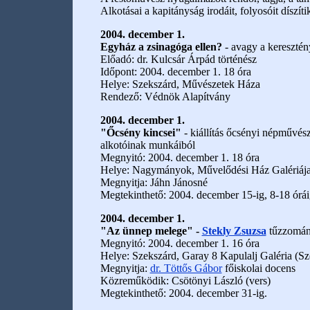
Alkotásai a kapitányság irodáit, folyosóit díszíti
2004. december 1.
Egyház a zsinagóga ellen?
- avagy a keresztén
Előadó: dr. Kulcsár Árpád történész
Időpont: 2004. december 1. 18 óra
Helye: Szekszárd, Művészetek Háza
Rendező: Védnök Alapítvány
2004. december 1.
"Őcsény kincsei"
- kiállítás őcsényi népművé
alkotóinak munkáiból
Megnyitó: 2004. december 1. 18 óra
Helye: Nagymányok, Művelődési Ház Galériáj
Megnyitja: Jáhn Jánosné
Megtekinthető: 2004. december 15-ig, 8-18 órái
2004. december 1.
"Az ünnep melege" -
Stekly Zsuzsa
tűzzománc
Megnyitó: 2004. december 1. 16 óra
Helye: Szekszárd, Garay 8 Kapulalj Galéria (Sze
Megnyitja:
dr. Töttős Gábor
főiskolai docens
Közreműködik: Csötönyi László (vers)
Megtekinthető: 2004. december 31-ig.