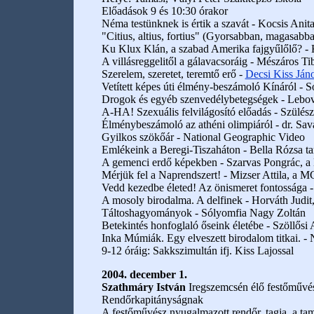
Előadások 9 és 10:30 órakor
Néma testünknek is értik a szavát - Kocsis Anita
"Citius, altius, fortius" (Gyorsabban, magasabb
Ku Klux Klán, a szabad Amerika fajgyűlőlő? - K
A villásreggelitől a gálavacsoráig - Mészáros T
Szerelem, szeretet, teremtő erő -
Decsi Kiss Ján
Vetített képes úti élmény-beszámoló Kínáról - S
Drogok és egyéb szenvedélybetegségek - Lebo
A-HA! Szexuális felvilágosító előadás - Szülé
Élménybeszámoló az athéni olimpiáról - dr. Sa
Gyilkos szökőár - National Geographic Video
Emlékeink a Beregi-Tiszaháton - Bella Rózsa t
A gemenci erdő képekben - Szarvas Pongrác, 
Mérjük fel a Naprendszert! - Mizser Attila, a M
Vedd kezedbe életed! Az önismeret fontossága -
A mosoly birodalma. A delfinek - Horváth Judit,
Táltoshagyományok - Sólyomfia Nagy Zoltán
Betekintés honfoglaló őseink életébe - Szöllősi 
Inka Múmiák. Egy elveszett birodalom titkai. -
9-12 óráig: Sakkszimultán ifj. Kiss Lajossal
2004. december 1.
Szathmáry István
Iregszemcsén élő festőművé
Rendőrkapitányságnak
A festőművész nyugalmazott rendőr, tagja, a ta