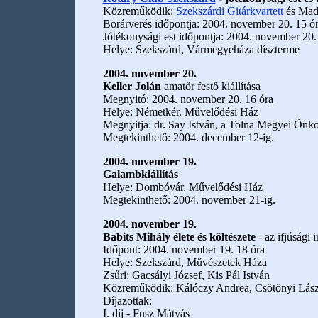
Közreműködik:
Szekszárdi Gitárkvartett
és Mada
Borárverés időpontja: 2004. november 20. 15 ó
Jótékonysági est időpontja: 2004. november 20.
Helye: Szekszárd, Vármegyeháza díszterme
2004. november 20.
Keller Jolán
amatőr festő kiállítása
Megnyitó: 2004. november 20. 16 óra
Helye: Németkér, Művelődési Ház
Megnyitja: dr. Say István, a Tolna Megyei Ön
Megtekinthető: 2004. december 12-ig.
2004. november 19.
Galambkiállítás
Helye: Dombóvár, Művelődési Ház
Megtekinthető: 2004. november 21-ig.
2004. november 19.
Babits Mihály élete és költészete
- az ifjúsági
Időpont: 2004. november 19. 18 óra
Helye: Szekszárd, Művészetek Háza
Zsűri: Gacsályi József, Kis Pál István
Közreműködik: Kálóczy Andrea, Csötönyi Lászl
Díjazottak:
I. díj - Fusz Mátyás