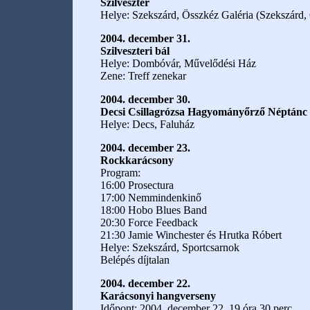
Szilveszter
Helye: Szekszárd, Összkéz Galéria (Szekszárd, 
2004. december 31.
Szilveszteri bál
Helye: Dombóvár, Művelődési Ház
Zene: Treff zenekar
2004. december 30.
Decsi Csillagrózsa Hagyományőrző Néptánc 
Helye: Decs, Faluház
2004. december 23.
Rockkarácsony
Program:
16:00 Prosectura
17:00 Nemmindenkinő
18:00 Hobo Blues Band
20:30 Force Feedback
21:30 Jamie Winchester és Hrutka Róbert
Helye: Szekszárd, Sportcsarnok
Belépés díjtalan
2004. december 22.
Karácsonyi hangverseny
Időpont: 2004. december 22. 19 óra 30 perc