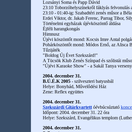
Lozsányi Soma és Papp Dávid
23:10 Toborzóhelyszínekről fáklyás felvonulás a
23:10 - 01:40-ig: Szabadtéri zenés műsor a Béla 
Erdei Viktor, dr. Jakab Ferenc, Parrag Tibor, Si
Történelmi egyházak újévköszöntő áldása
Éjféli harangkongás
Himnusz
Újévi köszöntőt mond: Kocsis Imre Antal polgá
Pohárköszöntőt mond: Módos Ernő, az Alisca 
Tűzijáték
"Boldog Új Évet Szekszárd!"
A Tücsök Klub Zenés Színpad és szólistái műso
"Újévi Karaoke Show" - a Sakál Tanya versenyé
2004. december 31.
B.Ú.É.K 2005
- szilveszteri batyusbál
Helye: Bonyhád, Művelődési Ház
Zene: Reflex együttes
2004. december 31.
Szekszárdi Gitárkvartett
óévbúcsúztató
konce
Időpont: 2004. december 31. 22 óra
Helye: Szekszárd, Evangélikus templom (Luther
2004. december 31.