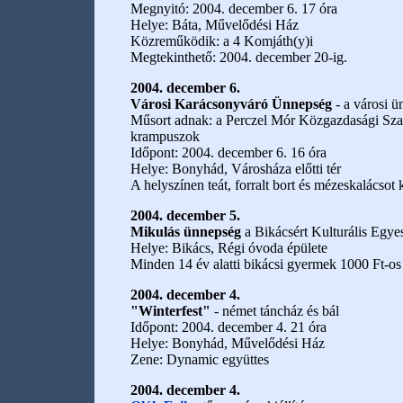
Megnyitó: 2004. december 6. 17 óra
Helye: Báta, Művelődési Ház
Közreműködik: a 4 Komjáth(y)i
Megtekinthető: 2004. december 20-ig.
2004. december 6.
Városi Karácsonyváró Ünnepség
- a városi 
Műsort adnak: a Perczel Mór Közgazdasági Szak
krampuszok
Időpont: 2004. december 6. 16 óra
Helye: Bonyhád, Városháza előtti tér
A helyszínen teát, forralt bort és mézeskalácsot
2004. december 5.
Mikulás ünnepség
a Bikácsért Kulturális Egye
Helye: Bikács, Régi óvoda épülete
Minden 14 év alatti bikácsi gyermek 1000 Ft-o
2004. december 4.
"Winterfest"
- német táncház és bál
Időpont: 2004. december 4. 21 óra
Helye: Bonyhád, Művelődési Ház
Zene: Dynamic együttes
2004. december 4.