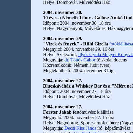
Helye: Dombóvár, Művelődési Ház
2004. november 30.
10 éves a Németh Tibor - Gallusz Anikó Duó
Időpont: 2004. november 30. 18 óra
Helye: Nagymányok, Művelődési Ház nagyter
2004. november 29.
"Vizek és fények" - Rühl Gizella
fotókiállítása
Megnyitó: 2004. november 29. 16 óra
Helye: Szekszárd,
Illyés Gyula Megyei Könyvt
Megnyitja:
dr. Töttős Gábor
főiskolai docens
Közreműködik: Németh Judit (vers)
Megtekinthető: 2004. december 31-ig.
2004. november 27.
Blueskávéház a Whiskey Bar és a "Miért ne
Időpont: 2004. november 27. 18 óra
Helye: Dombóvár, Művelődési Ház
2004. november 27.
Forster Jakab
festőművész kiállítása
Megnyitó: 2004. november 27. 15 óra
Helye: Nagydorog, Sportcsarnok előtere (Nagyd
Megnyitja:
Decsi Kiss János
író, képzőművész