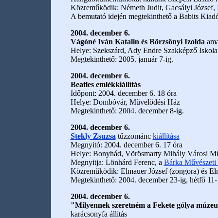
Közreműködik: Németh Judit, Gacsályi József,
A bemutató idején megtekinthető a Babits Kiadó 
2004. december 6.
Vágóné Iván Katalin és Börzsönyi Izolda
amat
Helye: Szekszárd, Ady Endre Szakképző Iskola 
Megtekinthető: 2005. január 7-ig.
2004. december 6.
Beatles emlékkiállítás
Időpont: 2004. december 6. 18 óra
Helye: Dombóvár, Művelődési Ház
Megtekinthető: 2004. december 8-ig.
2004. december 6.
Stekly Zsuzsa
tűzzománc
kiállítása
Megnyitó: 2004. december 6. 17 óra
Helye: Bonyhád, Vörösmarty Mihály Városi M
Megnyitja: Lönhárd Ferenc, a
Bárka Művészeti
Közreműködik: Elmauer József (zongora) és Elm
Megtekinthető: 2004. december 23-ig, hétfő 11-
2004. december 6.
"Milyennek szeretném a Fekete gólya múz
karácsonyfa állítás