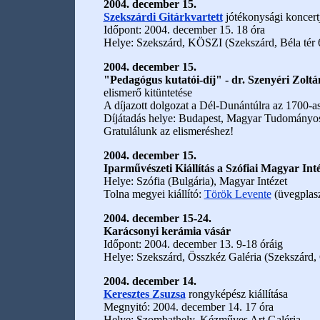
2004. december 15.
Szekszárdi Gitárkvartett
jótékonysági koncertj
Időpont: 2004. december 15. 18 óra
Helye: Szekszárd, KÖSZI (Szekszárd, Béla tér 
2004. december 15.
"Pedagógus kutatói-díj" - dr. Szenyéri Zoltá
elismerő kitüntetése
A díjazott dolgozat a Dél-Dunántúlra az 1700-as 
Díjátadás helye: Budapest, Magyar Tudományos
Gratulálunk az elismeréshez!
2004. december 15.
Iparművészeti Kiállítás a Szófiai Magyar Int
Helye: Szófia (Bulgária), Magyar Intézet
Tolna megyei kiállító:
Török Levente
(üvegplasz
2004. december 15-24.
Karácsonyi kerámia vásár
Időpont: 2004. december 13. 9-18 óráig
Helye: Szekszárd, Összkéz Galéria (Szekszárd, 
2004. december 14.
Keresztes Zsuzsa
rongyképész kiállítása
Megnyitó: 2004. december 14. 17 óra
Helye: Szombathely, Kézműves Art Galéria