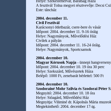
Helye: Székesfehérvár, Barátság Háza
A fesztivál Tolna megyei résztvevője: Decsi C
Este: táncház
2004. december 11.
Civil Fesztivál
Karácsonyi ötletbazár, csere-bere és vásár
Időpont: 2004. december 11. 9-16 óráig
Helye: Nagymányok, Művelődési Ház
Civilek a pályán
Időpont: 2004. december 11. 16-24 óráig.
Helye: Nagymányok, Sportcsarnok
2004. december 10.
Magyar Kórusok Napja
- ünnepi hangverseny
Időpont: 2004. december 10. 19 óra 30 perc
Helye: Szekszárd, Művészetek Háza
Belépő: 1000 Ft, zenebarát bérlettel: 500 Ft
2004. december 10.
Szodorainé Mohr Szilvia és Szodorai Péter S
Megnyitó: 2004. december 10. 18 óra
Helye: Sióagárd, Művelődési Ház
Megnyitja: Viliminé dr. Kápolnás Mária muzeo
Megtekinthető: 2004. december 17-ig.