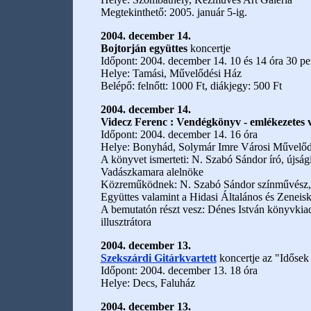
Megtekinthető: 2005. január 5-ig.
2004. december 14.
Bojtorján együttes
koncertje
Időpont: 2004. december 14. 10 és 14 óra 30 pe
Helye: Tamási, Művelődési Ház
Belépő: felnőtt: 1000 Ft, diákjegy: 500 Ft
2004. december 14.
Videcz Ferenc : Vendégkönyv - emlékezetes
Időpont: 2004. december 14. 16 óra
Helye: Bonyhád, Solymár Imre Városi Művelőd
A könyvet ismerteti: N. Szabó Sándor író, újság
Vadászkamara alelnöke
Közreműködnek: N. Szabó Sándor színművész, a
Együttes valamint a Hidasi Általános és Zeneis
A bemutatón részt vesz: Dénes István könyvkiad
illusztrátora
2004. december 13.
Szekszárdi Gitárkvartett
koncertje az "Időse
Időpont: 2004. december 13. 18 óra
Helye: Decs, Faluház
2004. december 13.