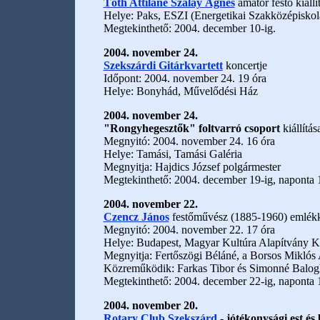
Tóth Attiláné Szalay Ágnes
amatőr festő kiállí
Helye: Paks, ESZI (Energetikai Szakközépiskola
Megtekinthető: 2004. december 10-ig.
2004. november 24.
Szekszárdi Gitárkvartett
koncertje
Időpont: 2004. november 24. 19 óra
Helye: Bonyhád, Művelődési Ház
2004. november 24.
"Rongyhegesztők" foltvarró csoport
kiállítás
Megnyitó: 2004. november 24. 16 óra
Helye: Tamási, Tamási Galéria
Megnyitja: Hajdics József polgármester
Megtekinthető: 2004. december 19-ig, naponta 1
2004. november 22.
Czencz János
festőművész (1885-1960) emlékki
Megnyitó: 2004. november 22. 17 óra
Helye: Budapest, Magyar Kultúra Alapítvány Kiá
Megnyitja: Fertőszögi Béláné, a Borsos Miklós 
Közreműködik: Farkas Tibor és Simonné Balogh B
Megtekinthető: 2004. december 22-ig, naponta 1
2004. november 20.
Rotary Club Szekszárd
- jótékonysági est és