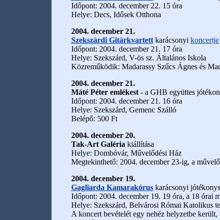
Időpont: 2004. december 22. 15 óra
Helye: Decs, Idősek Otthona
2004. december 21.
Szekszárdi Gitárkvartett
karácsonyi
koncertje
Időpont: 2004. december 21. 17 óra
Helye: Szekszárd, V-ös sz. Általános Iskola
Közreműködik: Madarassy Szűcs Ágnes és Mad
2004. december 21.
Máté Péter emlékest
- a GHB együttes jótékon
Időpont: 2004. december 21. 16 óra
Helye: Szekszárd, Gemenc Szálló
Belépő: 500 Ft
2004. december 20.
Tak-Art Galéria
kiállítása
Helye: Dombóvár, Művelődési Ház
Megtekinthető: 2004. december 23-ig, a művelődé
2004. december 19.
Gagliarda Kamarakórus
karácsonyi jótékonys
Időpont: 2004. december 19. 19 óra, a 18 órai 
Helye: Szekszárd, Belvárosi Római Katolikus 
A koncert bevételét egy nehéz helyzetbe került