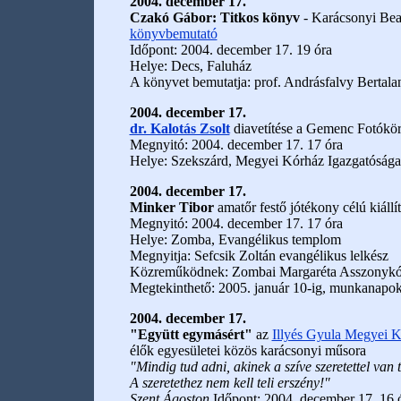
2004. december 17.
Czakó Gábor: Titkos könyv
- Karácsonyi Beava
könyvbemutató
Időpont: 2004. december 17. 19 óra
Helye: Decs, Faluház
A könyvet bemutatja: prof. Andrásfalvy Bertala
2004. december 17.
dr. Kalotás Zsolt
diavetítése a Gemenc Fotókör
Megnyitó: 2004. december 17. 17 óra
Helye: Szekszárd, Megyei Kórház Igazgatósága
2004. december 17.
Minker Tibor
amatőr festő jótékony célú kiállí
Megnyitó: 2004. december 17. 17 óra
Helye: Zomba, Evangélikus templom
Megnyitja: Sefcsik Zoltán evangélikus lelkész
Közreműködnek: Zombai Margaréta Asszonykó
Megtekinthető: 2005. január 10-ig, munkanapok
2004. december 17.
"Együtt egymásért"
az
Illyés Gyula Megyei 
élők egyesületei közös karácsonyi műsora
"Mindig tud adni, akinek a szíve szeretettel van t
A szeretethez nem kell teli erszény!"
Szent Ágoston
Időpont: 2004. december 17. 16 