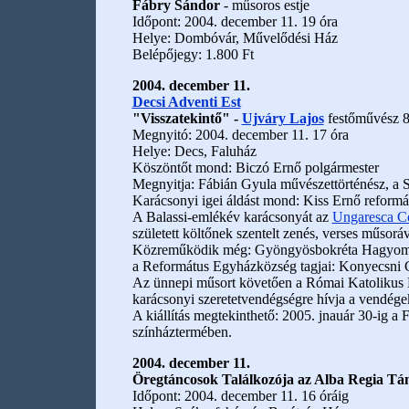
Fábry Sándor
- műsoros estje
Időpont: 2004. december 11. 19 óra
Helye: Dombóvár, Művelődési Ház
Belépőjegy: 1.800 Ft
2004. december 11.
Decsi Adventi Est
"Visszatekintő" -
Ujváry Lajos
festőművész 80
Megnyitó: 2004. december 11. 17 óra
Helye: Decs, Faluház
Köszöntőt mond: Biczó Ernő polgármester
Megnyitja: Fábián Gyula művészettörténész, a 
Karácsonyi igei áldást mond: Kiss Ernő reformát
A Balassi-emlékév karácsonyát az
Ungaresca C
született költőnek szentelt zenés, verses műsorá
Közreműködik még: Gyöngyösbokréta Hagyomá
a Református Egyházközség tagjai: Konyecsni
Az ünnepi műsort követően a Római Katolikus 
karácsonyi szeretetvendégségre hívja a vendége
A kiállítás megtekinthető: 2005. jnauár 30-ig a 
színháztermében.
2004. december 11.
Öregtáncosok Találkozója az Alba Regia Tá
Időpont: 2004. december 11. 16 óráig