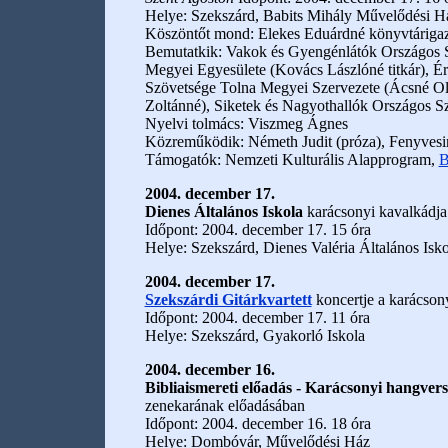
Helye: Szekszárd, Babits Mihály Művelődési H
Köszöntőt mond: Elekes Eduárdné könyvtáriga
Bemutatkik: Vakok és Gyengénlátók Országos S
Megyei Egyesülete (Kovács Lászlóné titkár), É
Szövetsége Tolna Megyei Szervezete (Ácsné Oláh
Zoltánné), Siketek és Nagyothallók Országos S
Nyelvi tolmács: Viszmeg Ágnes
Közreműködik: Németh Judit (próza), Fenyvesin
Támogatók: Nemzeti Kulturális Alapprogram,
B
2004. december 17.
Dienes Általános Iskola
karácsonyi kavalkádja
Időpont: 2004. december 17. 15 óra
Helye: Szekszárd, Dienes Valéria Általános Isko
2004. december 17.
Szekszárdi Gitárkvartett
koncertje a karácson
Időpont: 2004. december 17. 11 óra
Helye: Szekszárd, Gyakorló Iskola
2004. december 16.
Bibliaismereti előadás - Karácsonyi hangver
zenekarának előadásában
Időpont: 2004. december 16. 18 óra
Helye: Dombóvár, Művelődési Ház