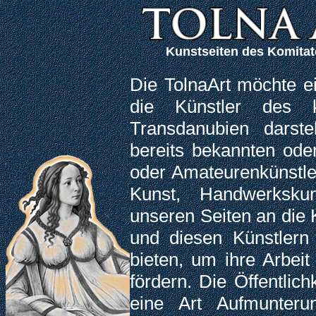
Kunstseiten des Komitat
Die TolnaArt möchte e
die Künstler des k
Transdanubien darste
bereits bekannten ode
oder Amateurenkünstle
Kunst, Handwerksku
unseren Seiten an die 
und diesen Künstlern
bieten, um ihre Arbei
fördern. Die Öffentlich
eine Art Aufmunteru