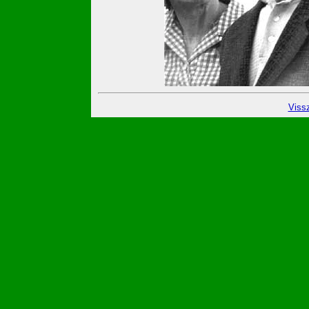
Vissz