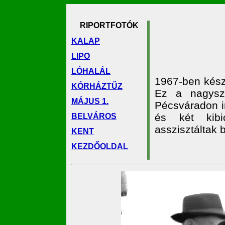
RIPORTFOTÓK
KALAP
LIPO
LÓHALÁL
1967-ben kész
KÓRHÁZTŰZ
Ez a nagysz
MÁJUS 1.
Pécsváradon in
és két kibi
BELVÁROS
asszisztáltak b
KENT
KEZDŐOLDAL