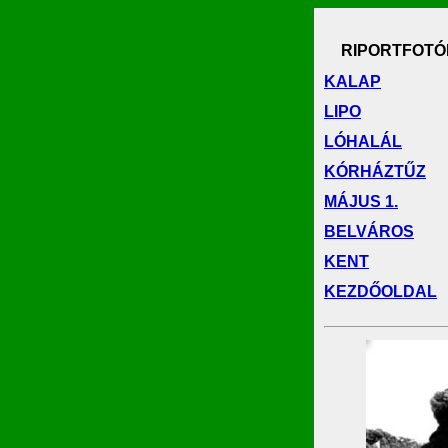
RIPORTFOTÓ
KALAP
LIPO
LÓHALÁL
KÓRHÁZTŰZ
MÁJUS 1.
BELVÁROS
KENT
KEZDŐOLDAL