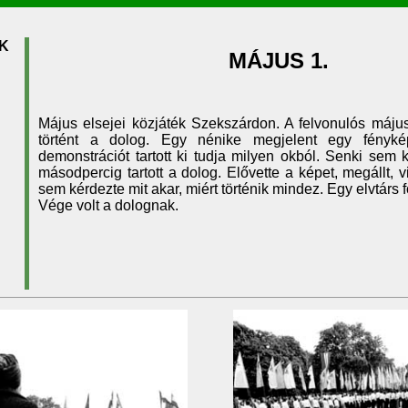
K
MÁJUS 1.
Május elsejei közjáték Szekszárdon. A felvonulós máju
történt a dolog. Egy nénike megjelent egy fényké
demonstrációt tartott ki tudja milyen okból. Senki sem k
másodpercig tartott a dolog. Elővette a képet, megállt, 
sem kérdezte mit akar, miért történik mindez. Egy elvtárs f
Vége volt a dolognak.