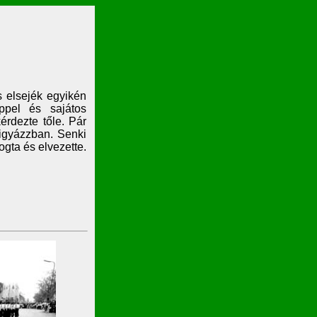
s elsejék egyikén
ppel és sajátos
érdezte tőle. Pár
vigyázzban. Senki
ogta és elvezette.